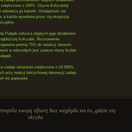
a zwiększone o 100%. Użycie Kolczastej
 odświeża jej ładunki. Umiejętność nie
, a każda wywołana przez nią eksplozja
scypliny.
j Pułapki odrzuca objętych jego działaniem
ajbliższej Kolczatki. Rozstawienie
 zapewnia premię 75% do redukcji obrażeń.
premii w sekundach jest zawsze równy liczbie
ułapek.
a zadaje obrażenia zwiększone o 10 000%.
h przy reakcji łańcuchowej detonacji zadaje
eń niż poprzedni.
ropiła swoją ofiarę bez względu na to, gdzie się
skryła.