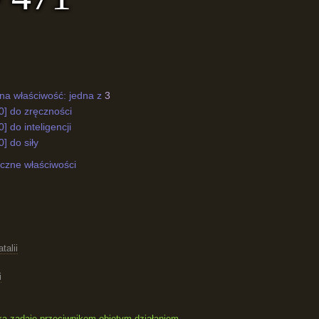
a właściwość: jedna z
3
0] do zręczności
] do inteligencji
] do siły
czne właściwości
talii
i
a zadaje przeciwnikom objętym działaniem