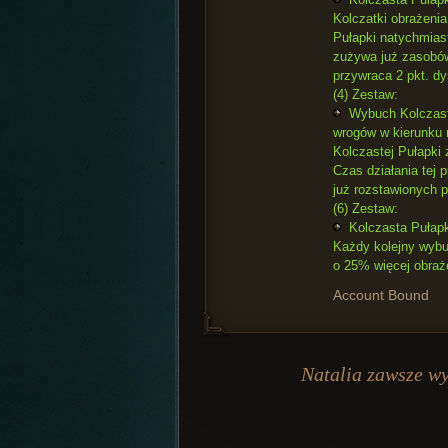
Kolczatki obrażeni
Pułapki natychmiast
zużywa już zasobów
przywraca 2 pkt. dy
(4) Zestaw:
Wybuch Kolczaste
wrogów w kierunku n
Kolczastej Pułapki
Czas działania tej 
już rozstawionych p
(6) Zestaw:
Kolczasta Pułapk
Każdy kolejny wybuc
o 25% więcej obraż
Account Bound
Natalia zawsze wyt