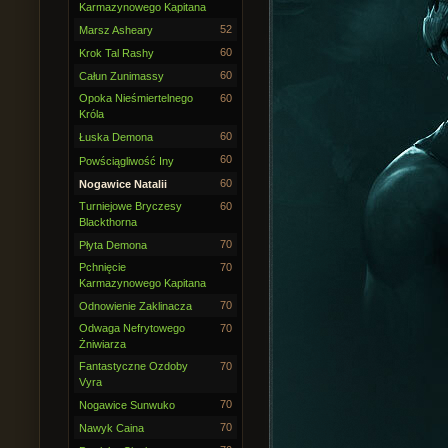
Karmazynowego Kapitana
52
Marsz Asheary
60
Krok Tal Rashy
60
Całun Zunimassy
Opoka Nieśmiertelnego
60
Króla
60
Łuska Demona
60
Powściągliwość Iny
60
Nogawice Natalii
Turniejowe Bryczesy
60
Blackthorna
70
Płyta Demona
Pchnięcie
70
Karmazynowego Kapitana
70
Odnowienie Zaklinacza
Odwaga Nefrytowego
70
Żniwiarza
Fantastyczne Ozdoby
70
Vyra
70
Nogawice Sunwuko
70
Nawyk Caina