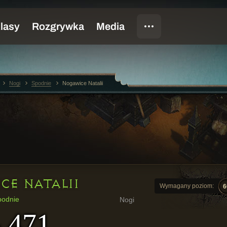
Nogi
Spodnie
Nogawice Natalii
CE NATALII
Wymagany poziom:
6
podnie
Nogi
- 471