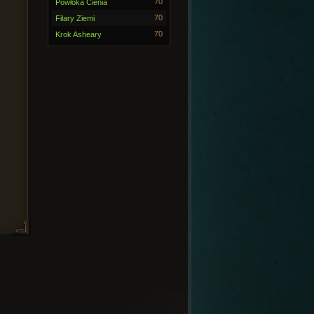
70
Powłoka Cienia
70
Filary Ziemi
70
Krok Asheary