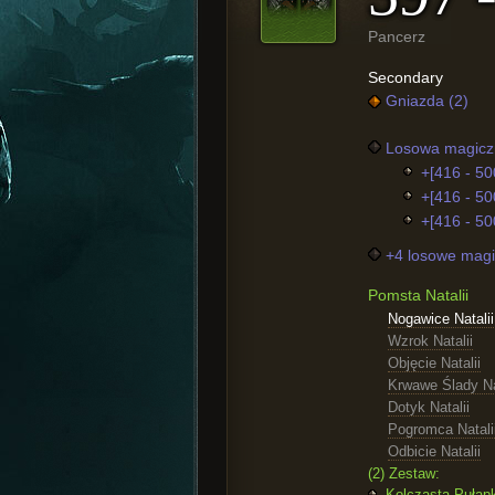
Pancerz
Secondary
Gniazda (2)
Losowa magiczn
+[416 - 50
+[416 - 500
+[416 - 500
+4 losowe magi
Pomsta Natalii
Nogawice Natalii
Wzrok Natalii
Objęcie Natalii
Krwawe Ślady Na
Dotyk Natalii
Pogromca Natali
Odbicie Natalii
(2) Zestaw:
Kolczasta Pułapk