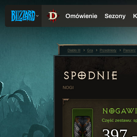
Diablo III
Gra
Przedmioty
Pancerz
SPODNIE
NOGI
NOGAWI
Część zestawu: s
397 