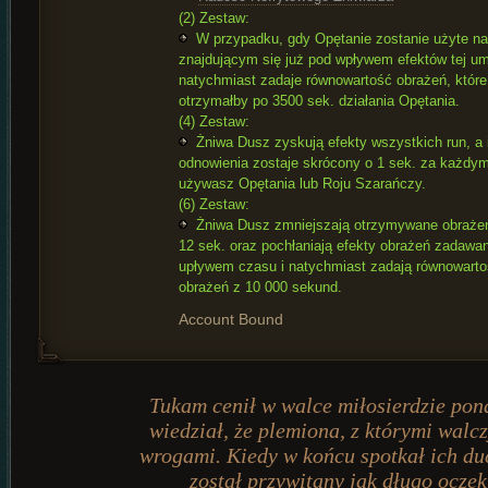
(2) Zestaw:
W przypadku, gdy Opętanie zostanie użyte na
znajdującym się już pod wpływem efektów tej um
natychmiast zadaje równowartość obrażeń, które
otrzymałby po 3500 sek. działania Opętania.
(4) Zestaw:
Żniwa Dusz zyskują efekty wszystkich run, a 
odnowienia zostaje skrócony o 1 sek. za każdy
używasz Opętania lub Roju Szarańczy.
(6) Zestaw:
Żniwa Dusz zmniejszają otrzymywane obraże
12 sek. oraz pochłaniają efekty obrażeń zadaw
upływem czasu i natychmiast zadają równowarto
obrażeń z 10 000 sekund.
Account Bound
Tukam cenił w walce miłosierdzie pon
wiedział, że plemiona, z którymi walc
wrogami. Kiedy w końcu spotkał ich duc
został przywitany jak długo oczek