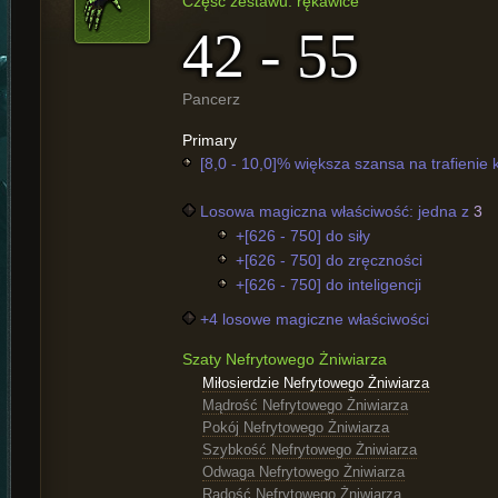
Część zestawu: rękawice
42 - 55
Pancerz
Primary
[8,0 - 10,0]% większa szansa na trafienie 
Losowa magiczna właściwość: jedna z
3
+[626 - 750] do siły
+[626 - 750] do zręczności
+[626 - 750] do inteligencji
+4 losowe magiczne właściwości
Szaty Nefrytowego Żniwiarza
Miłosierdzie Nefrytowego Żniwiarza
Mądrość Nefrytowego Żniwiarza
Pokój Nefrytowego Żniwiarza
Szybkość Nefrytowego Żniwiarza
Odwaga Nefrytowego Żniwiarza
Radość Nefrytowego Żniwiarza