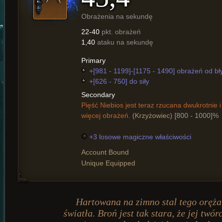
Obrażenia na sekundę
22-40
pkt. obrażeń
1,40
ataku na sekundę
Primary
+[981 - 1199]-[1175 - 1490] obrażeń od bł
+[626 - 750] do siły
Secondary
Pięść Niebios jest teraz rzucana dwukrotnie 
więcej obrażeń.
(Krzyżowiec)
[800 - 1000]%
+3 losowe magiczne właściwości
Account Bound
Unique Equipped
Hartowana na zimno stal tego oręża 
światła. Broń jest tak stara, że jej twó