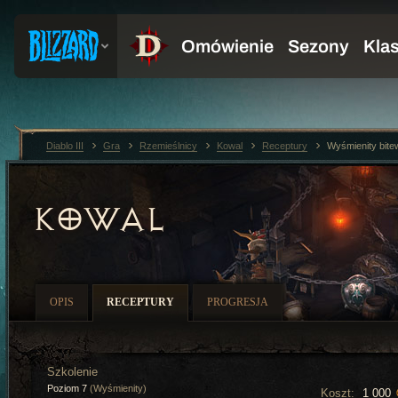
Diablo III
Gra
Rzemieślnicy
Kowal
Receptury
Wyśmienity bit
KOWAL
OPIS
RECEPTURY
PROGRESJA
Szkolenie
Poziom 7
(Wyśmienity)
Koszt:
1 000