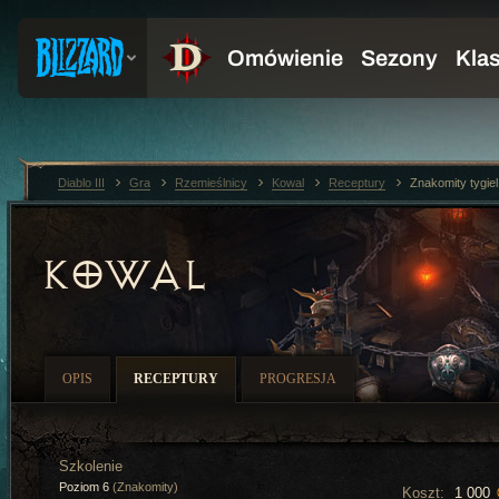
Diablo III
Gra
Rzemieślnicy
Kowal
Receptury
Znakomity tygiel
KOWAL
OPIS
RECEPTURY
PROGRESJA
Szkolenie
Poziom 6
(Znakomity)
Koszt:
1 000