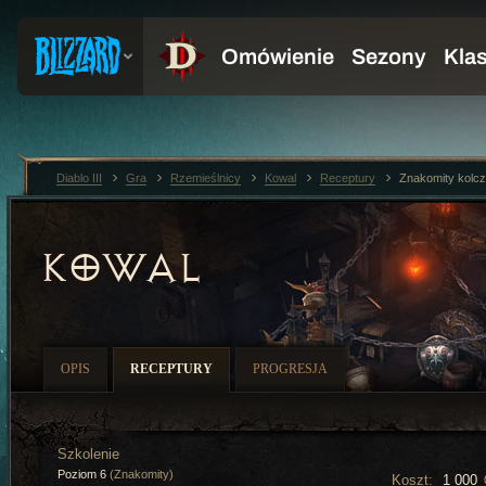
Diablo III
Gra
Rzemieślnicy
Kowal
Receptury
Znakomity kolcz
KOWAL
OPIS
RECEPTURY
PROGRESJA
Szkolenie
Poziom 6
(Znakomity)
Koszt:
1 000