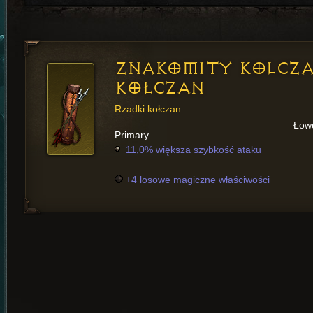
ZNAKOMITY KOLCZ
KOŁCZAN
Rzadki kołczan
Łow
Primary
11,0% większa szybkość ataku
+4 losowe magiczne właściwości