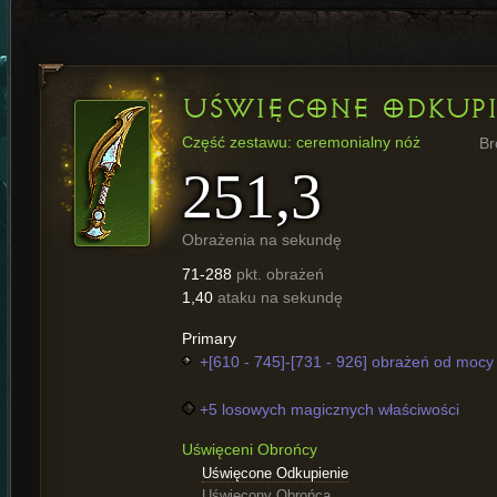
UŚWIĘCONE ODKUPI
Część zestawu: ceremonialny nóż
Br
251,3
Obrażenia na sekundę
71-288
pkt. obrażeń
1,40
ataku na sekundę
Primary
+[610 - 745]-[731 - 926] obrażeń od mocy 
+5 losowych magicznych właściwości
Uświęceni Obrońcy
Uświęcone Odkupienie
Uświęcony Obrońca