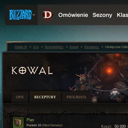
Diablo III
Gra
Rzemieślnicy
Kowal
Receptury
Uświęcone Odku
KOWAL
OPIS
RECEPTURY
PROGRESJA
Plan
Poziom 10
(Niezrównany)
Koszt:
50 000