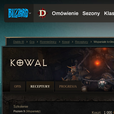
Diablo III
Gra
Rzemieślnicy
Kowal
Receptury
Wspaniałe króle
KOWAL
OPIS
RECEPTURY
PROGRESJA
Szkolenie
Poziom 9
(Wspaniały)
Koszt:
1 000