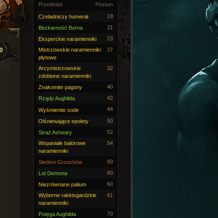
Przedmiot
Poziom
19
Czeladniczy humerał
21
Bezkarność Borna
23
Eksperckie naramienniki
0
Mistrzowskie naramienniki
27
płytowe
Arcymistrzowskie
32
zdobione naramienniki
40
Znakomite pagony
42
Rządy Aughilda
44
Wyśmienite sode
50
Olśniewające epolety
52
Straż Asheary
Wspaniałe balorowe
54
naramienniki
60
Siedem Grzechów
60
Lot Demona
60
Niezrównane palium
Wyborne rakkisgardzkie
61
naramienniki
70
Potęga Aughilda