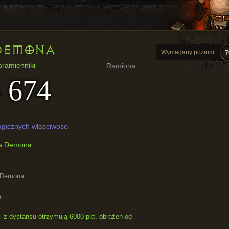
DEMONA
Wymagany poziom:
7
aramienniki
Ramiona
- 674
gicznych właściwości
ra Demona
 Demona
a
i z dystansu otrzymują 6000 pkt. obrażeń od