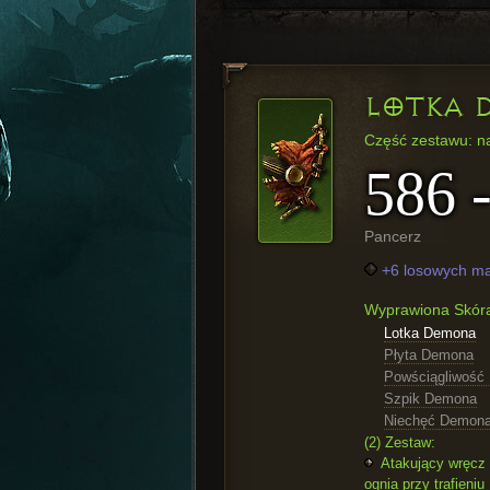
LOTKA 
Część zestawu: n
586 
Pancerz
+6 losowych ma
Wyprawiona Skó
Lotka Demona
Płyta Demona
Powściągliwość
Szpik Demona
Niechęć Demon
(2) Zestaw:
Atakujący wręcz 
ognia przy trafieniu