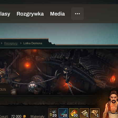
Receptury
Lotka Demona
SJA
20
20
30
1
1
Koszt:
Materiały:
72 000