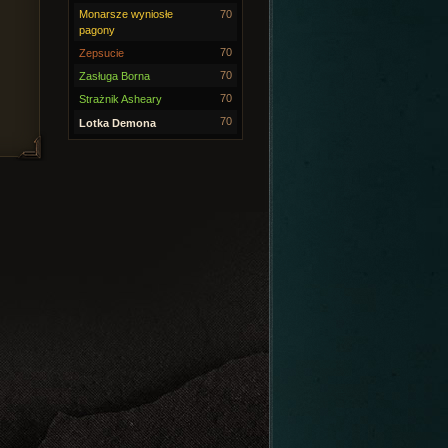
Monarsze wyniosłe
70
pagony
70
Zepsucie
70
Zasługa Borna
70
Strażnik Asheary
70
Lotka Demona