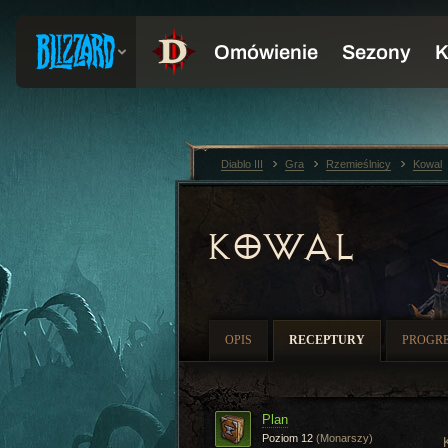
Diablo III
Gra
Rzemieślnicy
Kowal
KOWAL
OPIS
RECEPTURY
PROGRE
Plan
Poziom 12
(Monarszy)