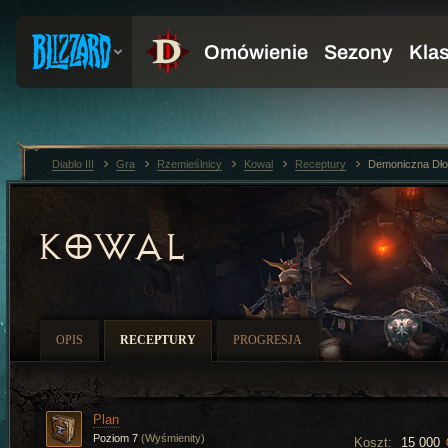
Diablo III
Gra
Rzemieślnicy
Kowal
Receptury
Demoniczna Dł
KOWAL
OPIS
RECEPTURY
PROGRESJA
Plan
Poziom 7
(Wyśmienity)
Koszt:
15 000