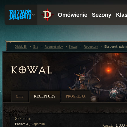
Diablo III
Gra
Rzemieślnicy
Kowal
Receptury
Ekspercki taliz
KOWAL
OPIS
RECEPTURY
PROGRESJA
Szkolenie
Poziom 3
(Ekspercki)
Koszt:
1 000