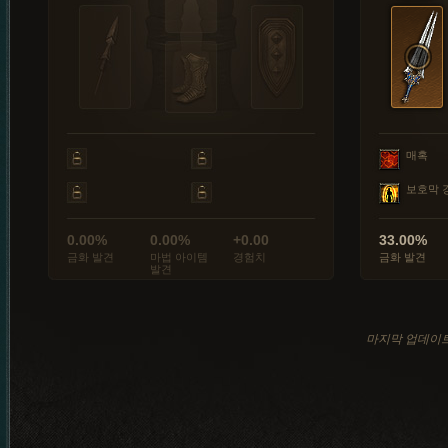
매혹
보호막 
0.00%
0.00%
+0.00
33.00%
금화 발견
마법 아이템
경험치
금화 발견
발견
마지막 업데이트: 