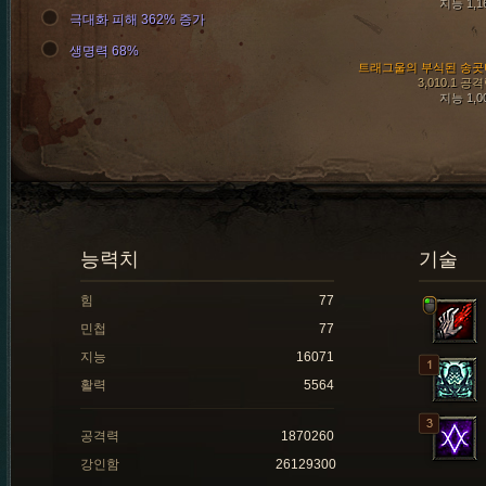
지능 1,1
극대화 피해 362% 증가
생명력 68%
트래그울의 부식된 송곳
3,010.1 공
지능 1,0
능력치
기술
힘
77
민첩
77
지능
16071
활력
5564
공격력
1870260
강인함
26129300