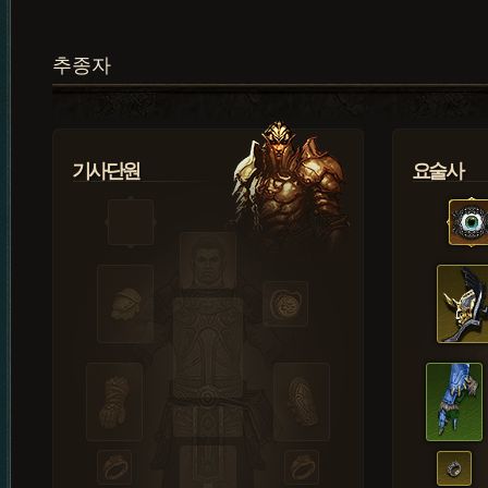
추종자
기사단원
요술사