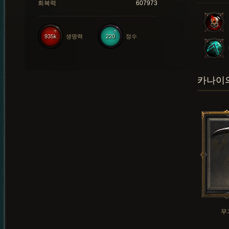
회복력
607973
935k
생명력
220
정수
카나이의
무