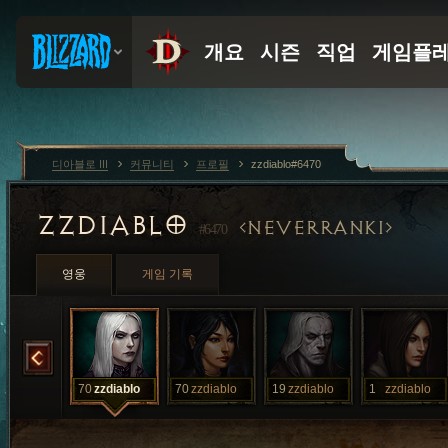
디아블로 III
커뮤니티
프로필
zzdiablo#6470
ZZDIABLO
NEVERRANK1
#6470
영웅
게임 기록
zzdiablo
70
zzdiablo
70
zzdiablo
19
zzdiablo
1
zzdiablo