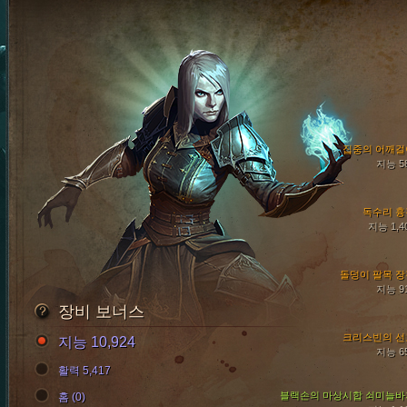
집중의 어깨걸
지능 5
독수리 흉
지능 1,4
돌덩이 팔목 장
지능 9
장비 보너스
크리스빈의 선
지능 10,924
지능 6
활력 5,417
블랙손의 마상시합 쇠미늘바
홈 (0)