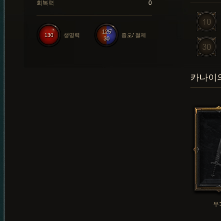
회복력
0
125
130
생명력
증오/ 절제
30
카나이의
무