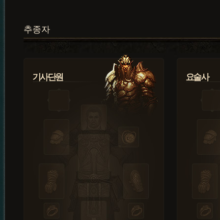
추종자
기사단원
요술사