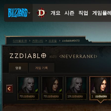
디아블로 III
커뮤니티
프로필
zzdiablo#6470
ZZDIABLO
NEVERRANK1
#6470
영웅
게임 기록
zzdiablo
70
zzdiablo
70
zzdiablo
19
zzdiablo
1
zzdiablo