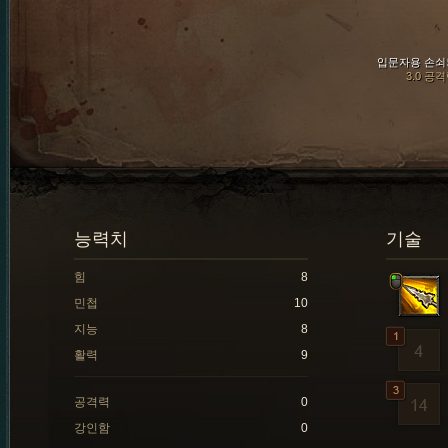
입문자용 손쇠
3.0 공
능력치
기술
힘
8
민첩
10
지능
8
활력
9
공격력
0
강인함
0