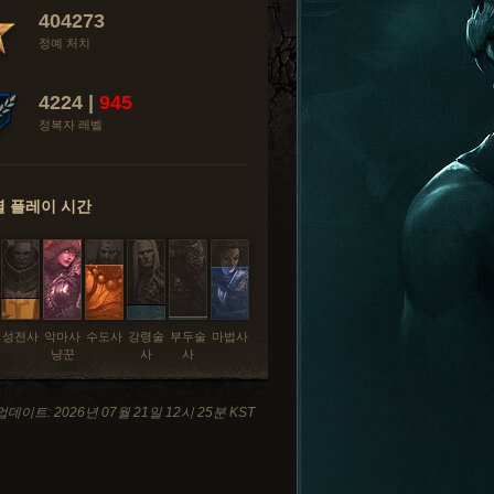
404273
정예 처치
4224 |
945
정복자 레벨
 플레이 시간
성전사
악마사
수도사
강령술
부두술
마법사
냥꾼
사
사
데이트: 2026년 07월 21일 12시 25분 KST