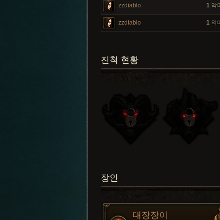
zzdiablo
1
악
zzdiablo
1
악
진척 현황
장인
대장장이