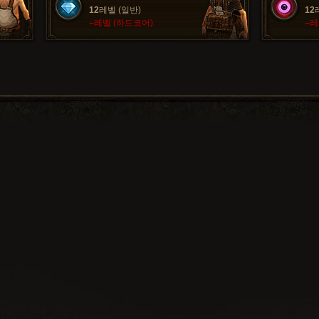
12
레벨 (일반)
12
–
레벨 (하드코어)
–
레