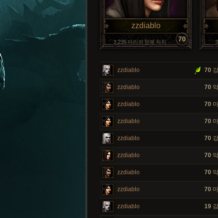
zzdiablo
70
3,235 마리의 정예 처치
zzdiablo
70
강
zzdiablo
70
악
zzdiablo
70
마
zzdiablo
70
마
zzdiablo
70
강
zzdiablo
70
악
zzdiablo
70
악
zzdiablo
70
마
zzdiablo
19
강