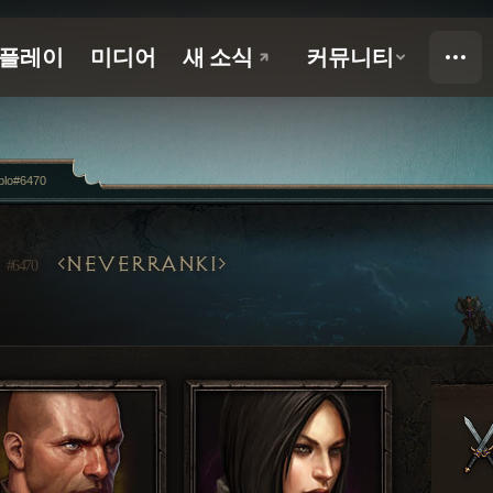
blo#6470
O
NEVERRANK1
#6470