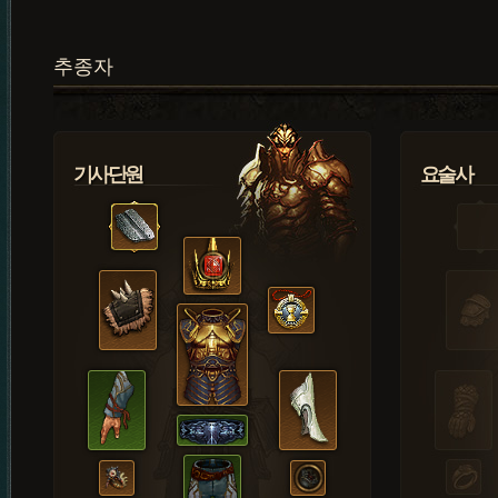
추종자
기사단원
요술사