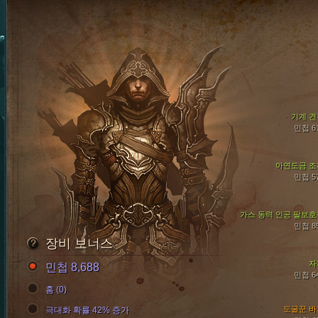
기계 견
민첩 6
아연도금 조
민첩 5
가스 동력 인공 팔보호
민첩 8
장비 보너스
자
민첩 8,688
민첩 6
홈 (0)
도굴꾼 바
극대화 확률 42% 증가