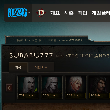
디아블로 III
커뮤니티
프로필
subaru777#1629
SUBARU777
THE HIGHLANDE
#1629
영웅
게임 기록
70
Legacy
70
Subaru
70
Subaru
70
Subaru