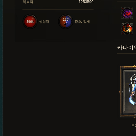
회복력
1253590
125
396k
생명력
증오/ 절제
42
카나이의
무