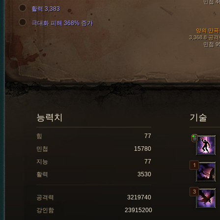
민첩 4
활력 3,383
극대화 피해 368% 증가
양의 만곡
3,368.8 공
민첩 9
능력치
기술
힘
77
민첩
15780
지능
77
활력
3530
공격력
3219740
강인함
23915200