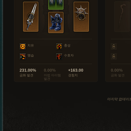
치유
충성
맹습
수호자
231.00%
0.00%
+163.00
0.00%
금화 발견
마법 아이템
경험치
금화 발견
발견
마지막 업데이트: 