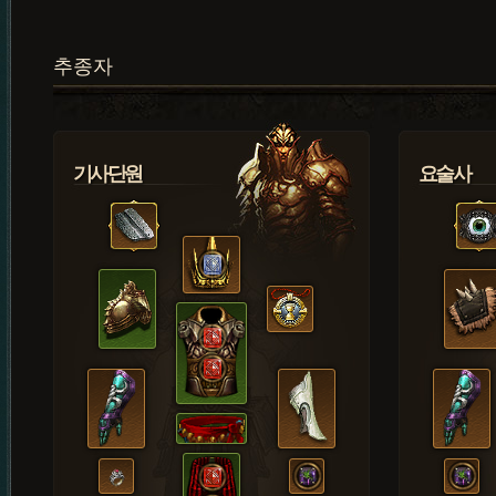
추종자
기사단원
요술사