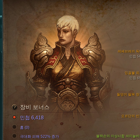
레페브레의 독
민첩 5
잉걸불 외
민첩 6
돌덩이 팔목 장
장비 보너스
요르단의 반
민첩 6,418
홈 (0)
블랙손의 마상시합 쇠미늘바
극대화 피해 522% 증가