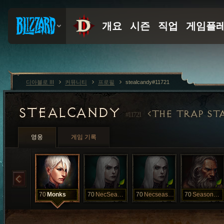
디아블로 III
커뮤니티
프로필
stealcandy#11721
STEALCANDY
THE TRAP ST
#11721
영웅
게임 기록
70
Monks
70
NecSeasonn
70
Necseason
70
Seasonbarb