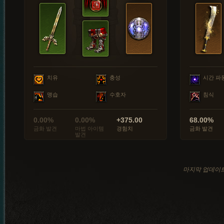
치유
충성
시간 파
맹습
수호자
침식
0.00%
0.00%
+375.00
68.00%
금화 발견
마법 아이템
경험치
금화 발견
발견
마지막 업데이트: 