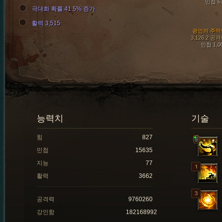
민첩 6
극대화 확률 41.5% 증가
활력 3,515
광인의 주먹
3,126.2 공
민첩 1,0
능력치
기술
힘
827
민첩
15635
지능
77
활력
3662
공격력
9760260
강인함
182168992