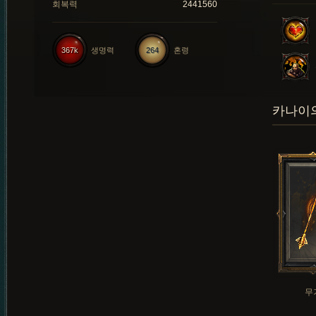
회복력
2441560
367k
생명력
264
혼령
카나이의
무