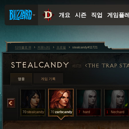
디아블로 III
커뮤니티
프로필
stealcandy#11721
STEALCANDY
THE TRAP ST
#11721
영웅
게임 기록
stealcandy
70
stealcandy
70
zarbcandy
7
hard
1
Nechard