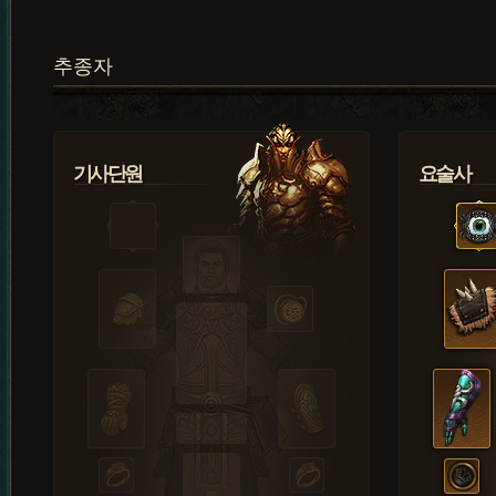
추종자
기사단원
요술사