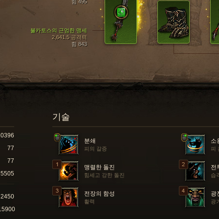
힘 495
불카토스의 근엄한 맹세
2,641.5 공격력
힘 843
기술
10396
분쇄
소
77
피의 갈증
피
77
맹렬한 돌진
전
5505
힘세고 강한 돌진
습
전장의 함성
광
72450
활력
광
15900