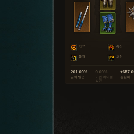
치유
충성
돌격
고취
201.00%
0.00%
+657.0
금화 발견
마법 아이템
경험치
발견