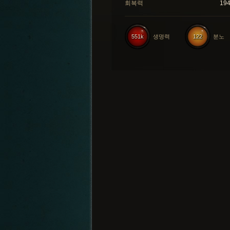
회복력
19
551k
생명력
122
분노