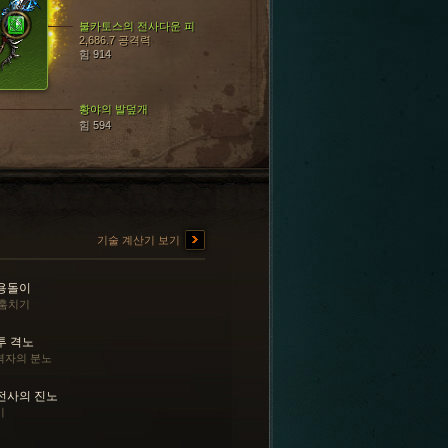
불카토스의 전사다운 피
2,686.7 공격력
힘 914
황야의 발덮개
힘 594
기술 계산기 보기
용돌이
 훔치기
투 격노
격자의 분노
전사의 진노
기