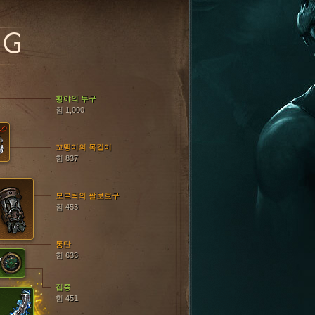
GG
황야의 투구
힘 1,000
꼬맹이의 목걸이
힘 837
모르틱의 팔보호구
힘 453
통탄
힘 633
집중
힘 451