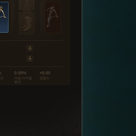
%
0.00%
+0.00
발견
마법 아이템
경험치
발견