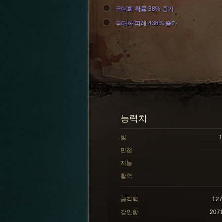
극대화 확률 38% 증가
극대화 피해 436% 증가
능력치
힘
민첩
지능
활력
공격력
12
강인함
207