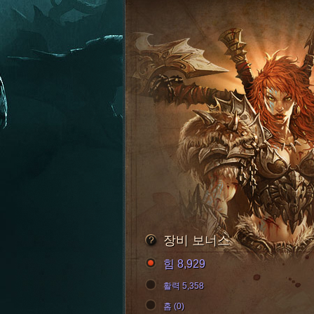
장비 보너스
힘 8,929
활력 5,358
홈 (0)