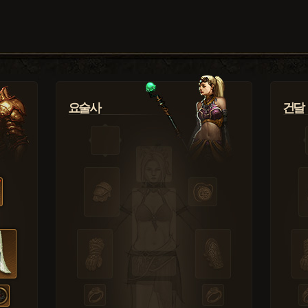
요술사
건달