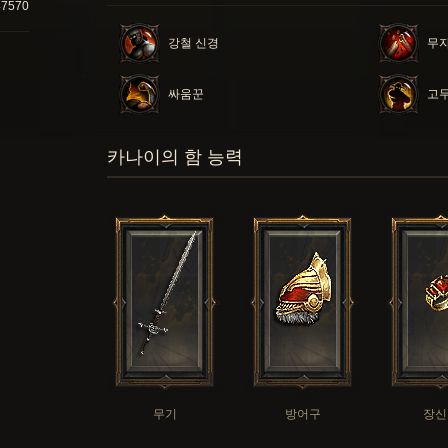
47570
강철 신경
무
싸움꾼
고
카나이의 함 능력
무기
방어구
장신