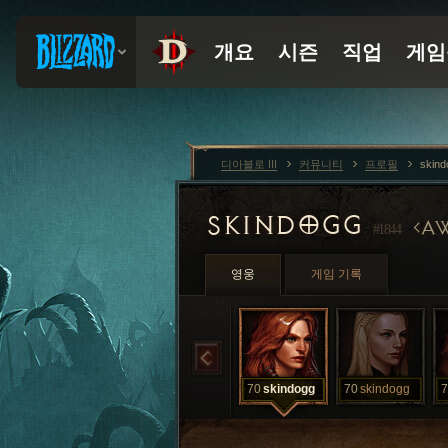
디아블로 III
커뮤니티
프로필
skin
SKINDOGG
AW
#1844
영웅
게임 기록
70
skindogg
70
skindogg
7