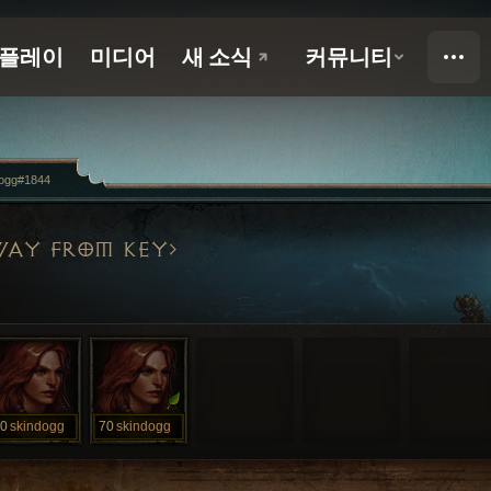
dogg#1844
AY FROM KEY
0
skindogg
70
skindogg