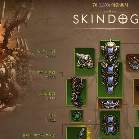
70
(1,690)
야만용사
SKINDO
황야의 견갑
힘 629
황야의 흉갑
힘 600
황야의 장갑
힘 859
자제
힘 621
황야의 허벅지 보호구