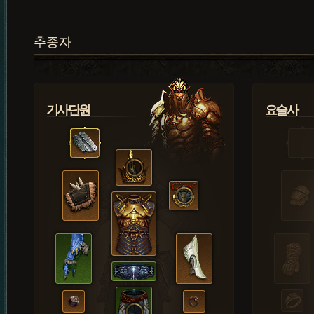
추종자
기사단원
요술사