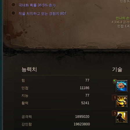
민첩 9
극대화 확률 36.5% 증가
적을 처치하고 얻는 경험치 807
인나의 손
4,336.4 공
민첩 1,4
능력치
기술
힘
77
민첩
11186
지능
77
활력
5241
공격력
1895020
강인함
19623800