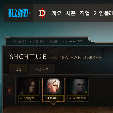
디아블로 III
커뮤니티
프로필
shchmue#1648
SHCHMUE
SA HARDCORE
#1648
영웅
게임 기록
70
Acrnym
70
Linkle
70
Wretched