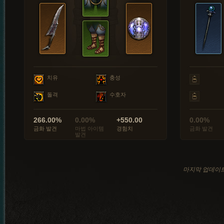
치유
충성
돌격
수호자
266.00%
0.00%
+550.00
0.00%
금화 발견
마법 아이템
경험치
금화 발견
발견
마지막 업데이트: 