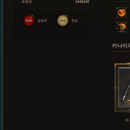
회복력
1449240
603k
생명력
250
혼령
카나이의
무