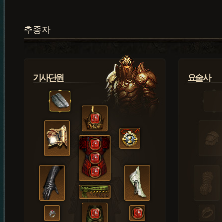
추종자
기사단원
요술사