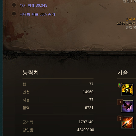
민첩 1,2
가시 피해 30,343
극대화 확률 36% 증가
만티코
2,599.9 공
민첩 9
능력치
기술
힘
77
민첩
14960
지능
77
활력
6721
공격력
1797140
강인함
42400100