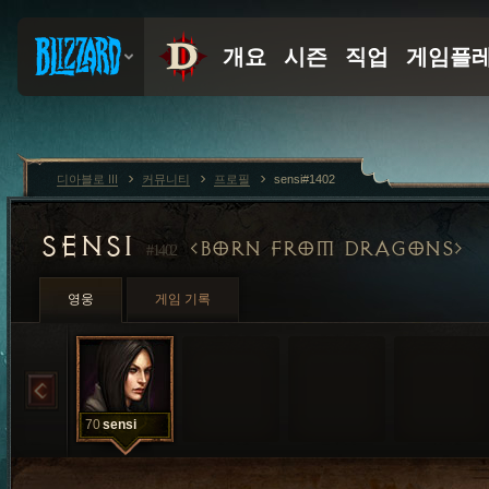
디아블로 III
커뮤니티
프로필
sensi#1402
SENSI
BORN FROM DRAGONS
#1402
영웅
게임 기록
70
sensi