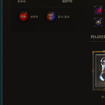
회복력
820770
150
753k
생명력
증오/ 절제
41
카나이의
무