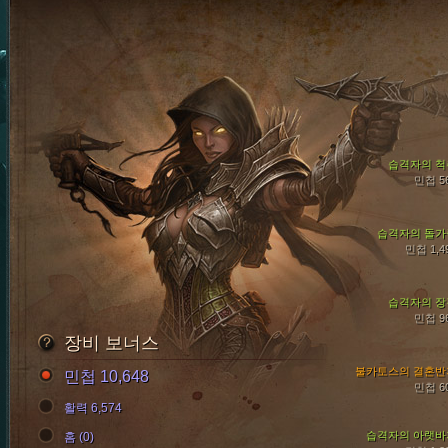
습격자의 척
민첩 5
습격자의 돌가
민첩 1,4
습격자의 장
민첩 9
장비 보너스
불카토스의 결혼반
민첩 10,648
민첩 6
활력 6,574
습격자의 아랫바
홈 (0)