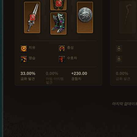
치유
충성
맹습
수호자
33.00%
0.00%
+230.00
0.00%
금화 발견
마법 아이템
경험치
금화 발견
발견
마지막 업데이트: 