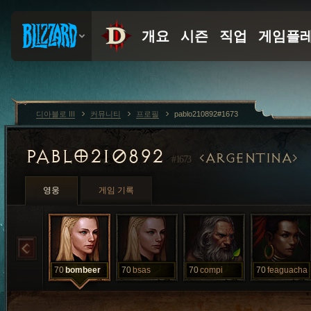
디아블로 III
커뮤니티
프로필
pablo210892#1673
PABLO210892
ARGENTINA
#1673
영웅
게임 기록
70
bombeer
70
bsas
70
compi
70
feaguacha