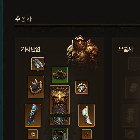
추종자
기사단원
요술사