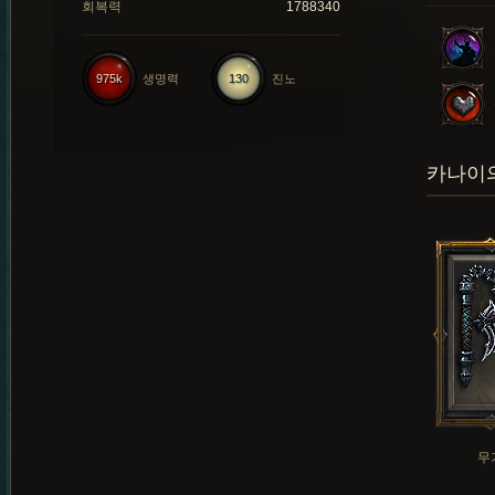
회복력
1788340
975k
생명력
130
진노
카나이의
무