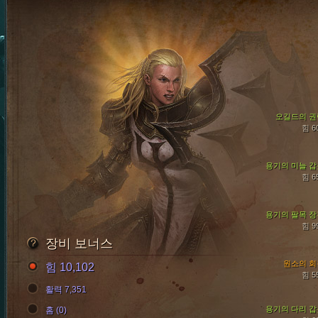
오길드의 권
힘 6
용기의 미늘 갑
힘 6
용기의 팔목 장
힘 9
장비 보너스
원소의 회
힘 10,102
힘 5
활력 7,351
용기의 다리 갑
홈 (0)