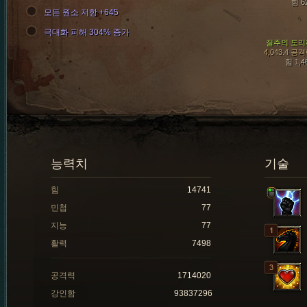
힘 6
모든 원소 저항 +645
극대화 피해 304% 증가
질주의 도리
4,043.4 공
힘 1,4
능력치
기술
힘
14741
민첩
77
지능
77
활력
7498
공격력
1714020
강인함
93837296