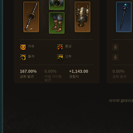
치유
충성
돌격
고취
167.00%
0.00%
+1,143.00
0.00%
금화 발견
마법 아이템
경험치
금화 발견
발견
마지막 업데이트: 