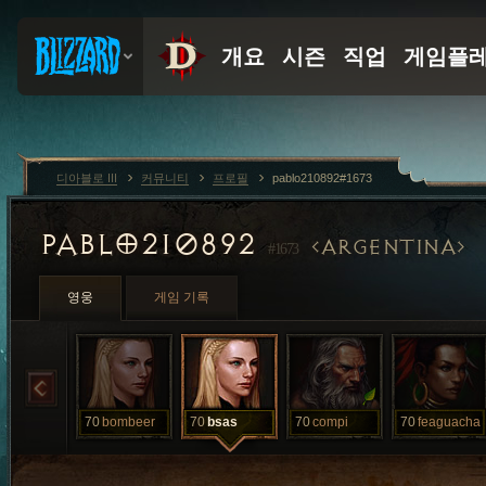
디아블로 III
커뮤니티
프로필
pablo210892#1673
PABLO210892
ARGENTINA
#1673
영웅
게임 기록
70
bombeer
70
bsas
70
compi
70
feaguacha