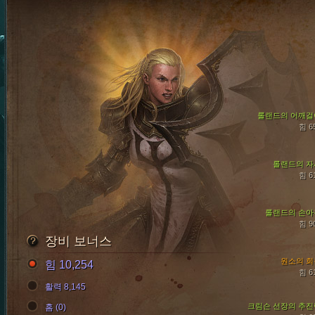
롤랜드의 어깨걸
힘 6
롤랜드의 자
힘 6
롤랜드의 손아
힘 9
장비 보너스
원소의 회
힘 10,254
힘 6
활력 8,145
크림슨 선장의 추진
홈 (0)