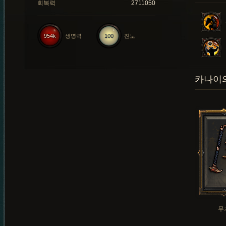
회복력
2711050
954k
생명력
100
진노
카나이의
무