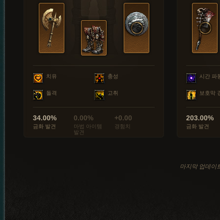
치유
충성
시간 파
돌격
고취
보호막 
34.00%
0.00%
+0.00
203.00%
금화 발견
마법 아이템
경험치
금화 발견
발견
마지막 업데이트: 