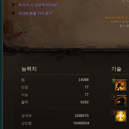
힘 6
적 처치 시 생명력 50,544
극대화 확률 31% 증가
메서슈미트의 도
3,995.2 공
힘 1,4
능력치
기술
힘
14088
민첩
77
지능
77
활력
8292
공격력
1698570
강인함
70469504