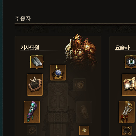
추종자
기사단원
요술사