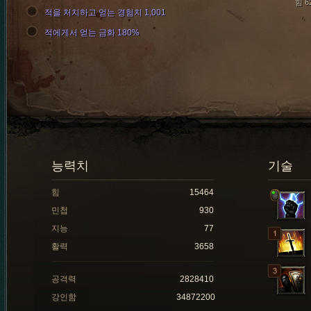
힘 6
적을 처치하고 얻는 경험치 1,001
적에게서 얻는 금화 180%
능력치
기술
힘
15464
민첩
930
지능
77
활력
3658
공격력
2828410
강인함
34872200