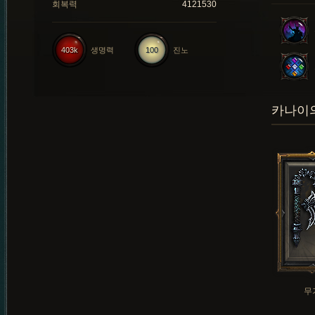
회복력
4121530
403k
생명력
100
진노
카나이의
무