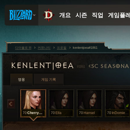
디아블로 III
커뮤니티
프로필
kenlentjoea#1861
KENLENTJOEA
SC SEASONA
#1861
영웅
게임 기록
70
CherryBelle
70
Ella
70
Hansel
70
InDomiekriuk