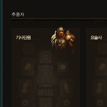
추종자
기사단원
요술사