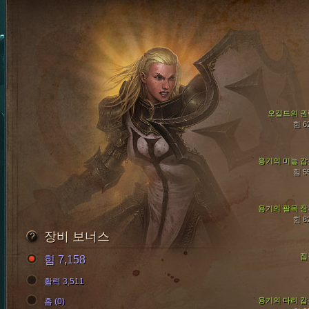
오길드의 권
힘 6
용기의 미늘 갑
힘 5
용기의 팔목 장
힘 8
장비 보너스
집
힘 7,158
활력 3,511
용기의 다리 갑
홈 (0)