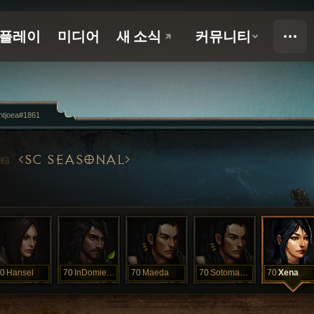
ntjoea#1861
SC SEASONAL
861
0
Hansel
70
InDomiekriuk
70
Maeda
70
Sotomamat
70
Xena