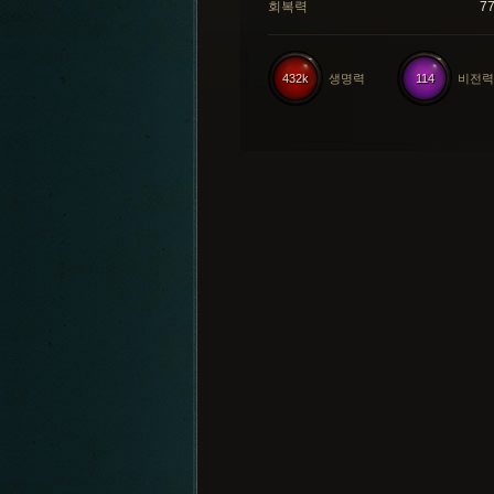
회복력
7
432k
생명력
114
비전력