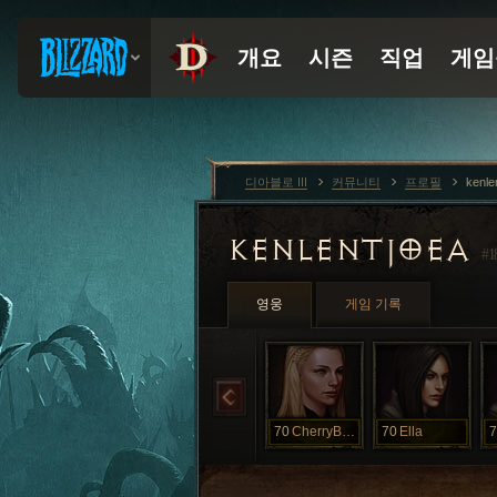
디아블로 III
커뮤니티
프로필
kenle
KENLENTJOEA
#1
영웅
게임 기록
70
CherryBelle
70
Ella
7