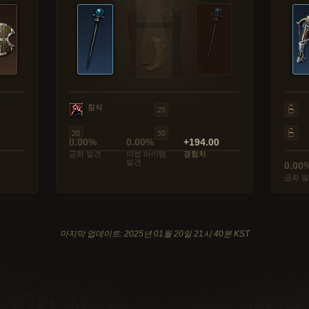
침식
0.00%
0.00%
+194.00
금화 발견
마법 아이템
경험치
발견
0.00
금화 
마지막 업데이트: 2025년 01월 20일 21시 40분 KST