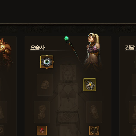
요술사
건달