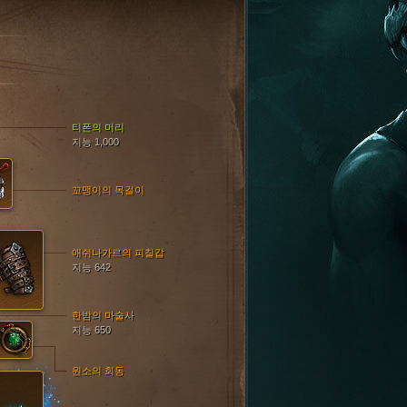
티폰의 머리
지능 1,000
꼬맹이의 목걸이
애쉬나가르의 피칠갑
지능 642
한밤의 마술사
지능 650
원소의 회동