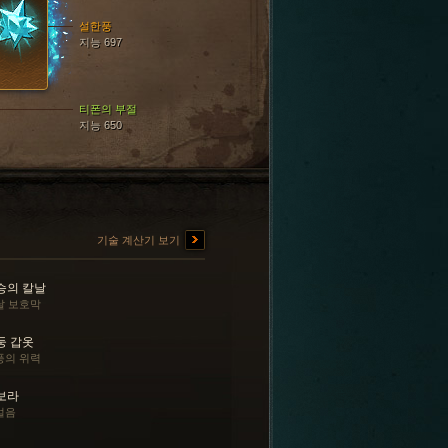
설한풍
지능 697
티폰의 부절
지능 650
기술 계산기 보기
승의 칼날
날 보호막
둥 갑옷
풍의 위력
보라
얼음