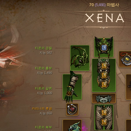
70
(5,466)
마법사
XENA
티폰의 경절
지능 582
티폰의 흉부
지능 1,490
티폰의 갈퀴
지능 1,000
카리니의 후광
지능 650
티폰의 복부