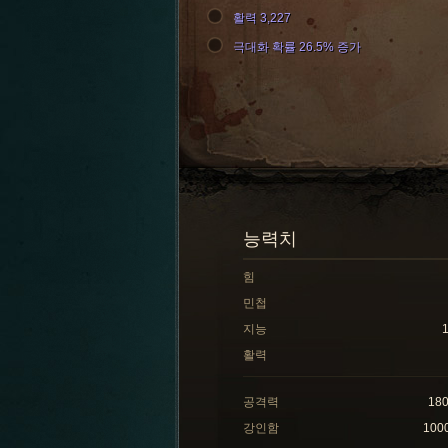
활력 3,227
극대화 확률 26.5% 증가
능력치
힘
민첩
지능
활력
공격력
18
강인함
100