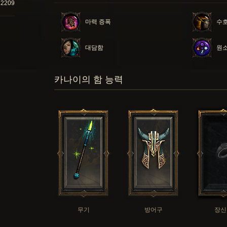
72209
마력 증폭
수호
대담함
원소
카나이의 함 능력
무기
방어구
장신