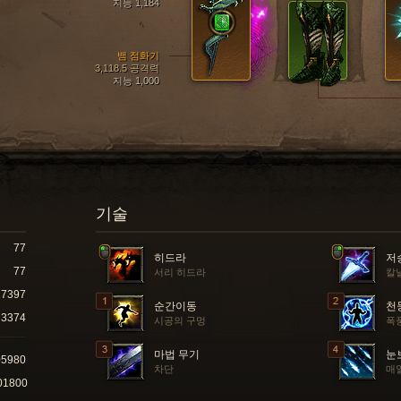
지능 1,184
뱀 점화기
3,118.5 공격력
지능 1,000
기술
77
히드라
저
77
서리 히드라
칼
17397
순간이동
천
3374
시공의 구멍
폭
마법 무기
눈
05980
차단
매
01800