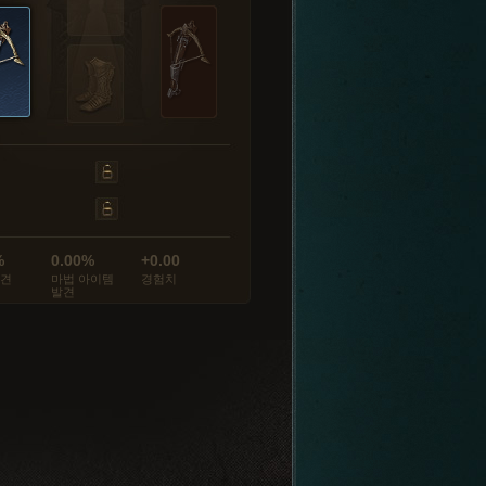
%
0.00%
+0.00
발견
마법 아이템
경험치
발견