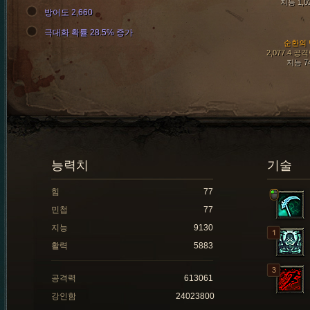
지능 1,0
방어도 2,660
극대화 확률 28.5% 증가
순환의 
2,077.4 공
지능 7
능력치
기술
힘
77
민첩
77
지능
9130
활력
5883
공격력
613061
강인함
24023800