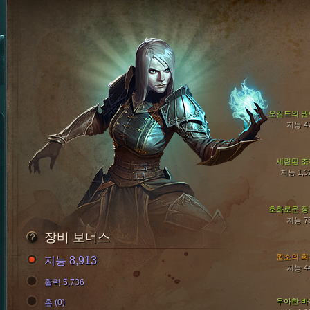
오길드의 권
지능 4
세련된 조
지능 1,3
호화로운 장
지능 7
장비 보너스
원소의 회
지능 8,913
지능 4
활력 5,736
우아한 바
홈 (0)