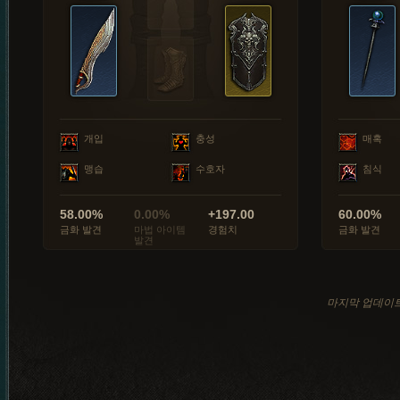
개입
충성
매혹
맹습
수호자
침식
58.00%
0.00%
+197.00
60.00%
금화 발견
마법 아이템
경험치
금화 발견
발견
마지막 업데이트: 