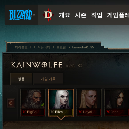
디아블로 III
커뮤니티
프로필
kainwolfe#1895
KAINWOLFE
#1895
영웅
게임 기록
70
BigBoi
70
Eliza
70
Hayai
70
Jade