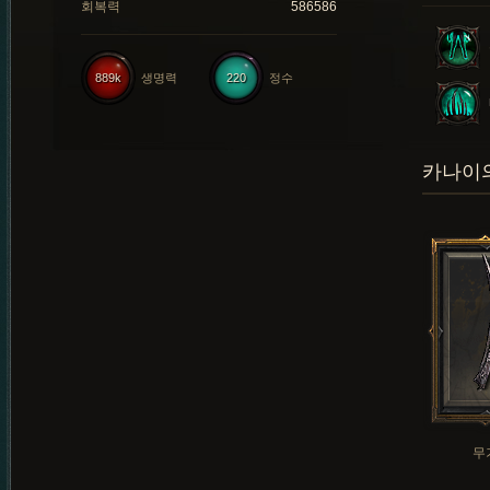
회복력
586586
889k
생명력
220
정수
카나이의
무