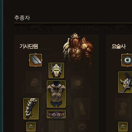
추종자
기사단원
요술사