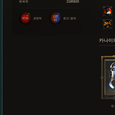
회복력
2185920
125
871k
생명력
증오/ 절제
51
카나이의
무