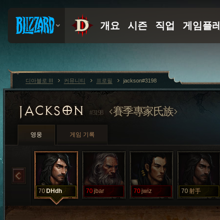
디아블로 III
커뮤니티
프로필
jackson#3198
JACKSON
賽季專家氏族
#3198
영웅
게임 기록
70
DHdh
70
jbar
70
jwiz
70
射手