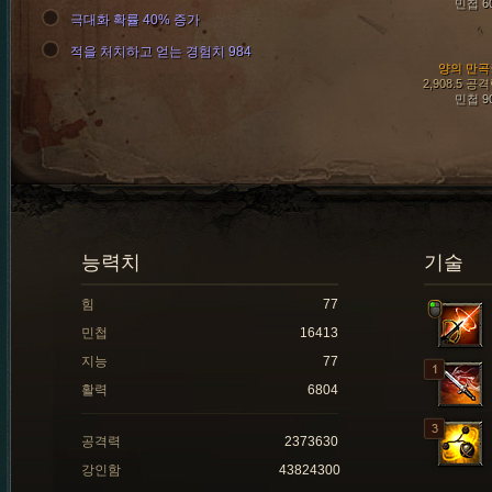
민첩 6
극대화 확률 40% 증가
적을 처치하고 얻는 경험치 984
양의 만곡
2,908.5 공
민첩 9
능력치
기술
힘
77
민첩
16413
지능
77
활력
6804
공격력
2373630
강인함
43824300