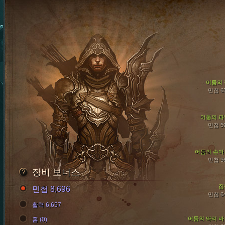
어둠의 
민첩 6
어둠의 파
민첩 5
어둠의 손아
민첩 9
장비 보너스
집
민첩 8,696
민첩 6
활력 6,657
어둠의 똬리 바
홈 (0)