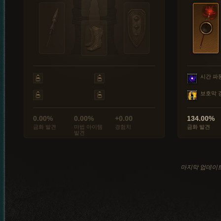
시간 파
보호막 
0.00%
0.00%
+0.00
134.00%
금화 발견
마법 아이템
경험치
금화 발견
발견
마지막 업데이트: 