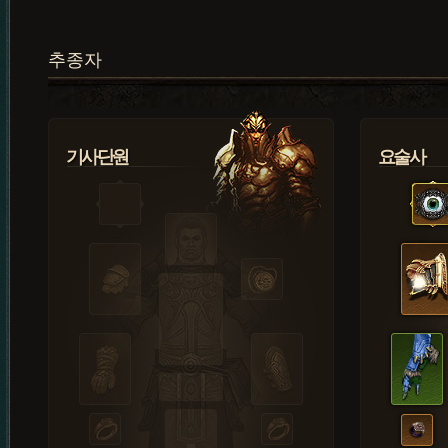
추종자
기사단원
요술사