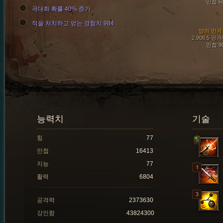
민첩 6
극대화 확률 40% 증가
적을 처치하고 얻는 경험치 984
양의 만곡
2,908.5 공
민첩 9
능력치
기술
힘
77
민첩
16413
지능
77
활력
6804
공격력
2373630
강인함
43824300