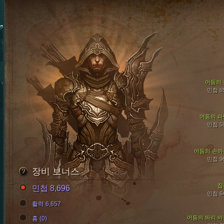
어둠의 
민첩 6
어둠의 파
민첩 5
어둠의 손아
민첩 9
장비 보너스
집
민첩 8,696
민첩 6
활력 6,657
어둠의 똬리 바
홈 (0)