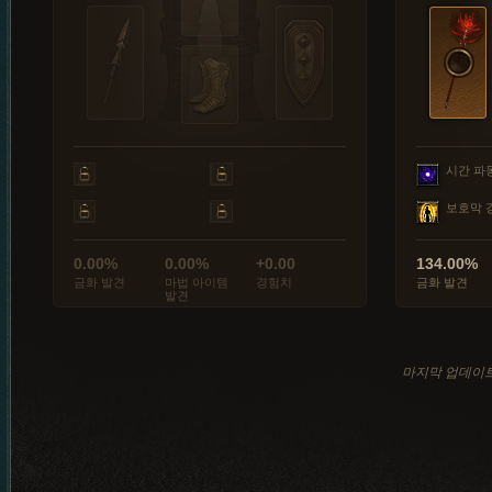
시간 파
보호막 
0.00%
0.00%
+0.00
134.00%
금화 발견
마법 아이템
경험치
금화 발견
발견
마지막 업데이트: 