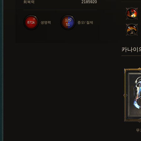
회복력
2185920
125
871k
생명력
증오/ 절제
51
카나이의
무