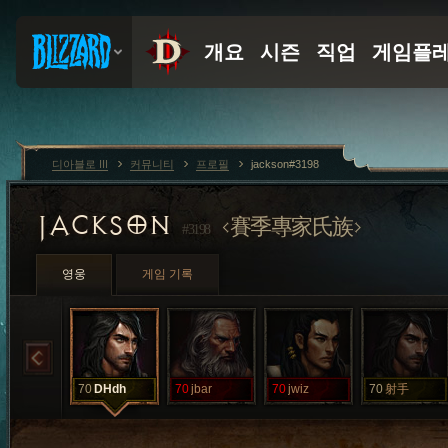
디아블로 III
커뮤니티
프로필
jackson#3198
JACKSON
賽季專家氏族
#3198
영웅
게임 기록
70
DHdh
70
jbar
70
jwiz
70
射手