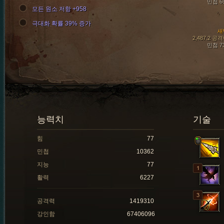
민첩 6
모든 원소 저항 +958
극대화 확률 39% 증가
새
2,487.2 공
민첩 7
능력치
기술
힘
77
민첩
10362
지능
77
활력
6227
공격력
1419310
강인함
67406096