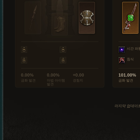
시간 파
침식
0.00%
0.00%
+0.00
101.00%
금화 발견
마법 아이템
경험치
금화 발견
발견
마지막 업데이트: 