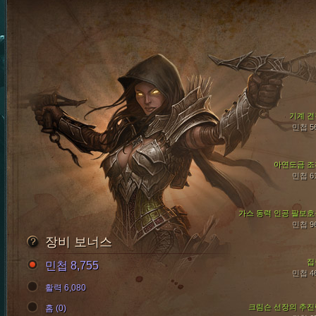
기계 견
민첩 5
아연도금 조
민첩 6
가스 동력 인공 팔보호
민첩 9
장비 보너스
집
민첩 8,755
민첩 4
활력 6,080
크림슨 선장의 추진
홈 (0)