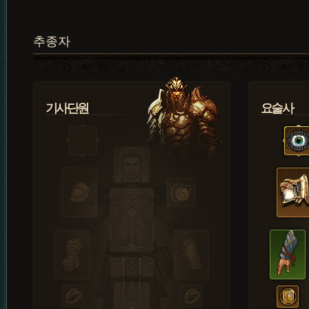
추종자
기사단원
요술사