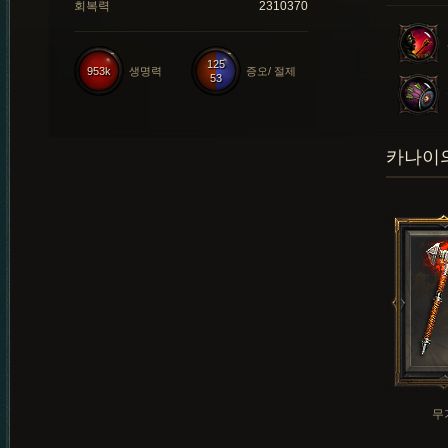
회복력
2310370
125
953k
생명력
증오/ 절제
53
카나이의
무