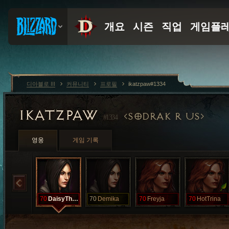
디아블로 III
커뮤니티
프로필
ikatzpaw#1334
IKATZPAW
SODRAK R US
#1334
영웅
게임 기록
70
DaisyThree
70
Demika
70
Freyja
70
HotTrina