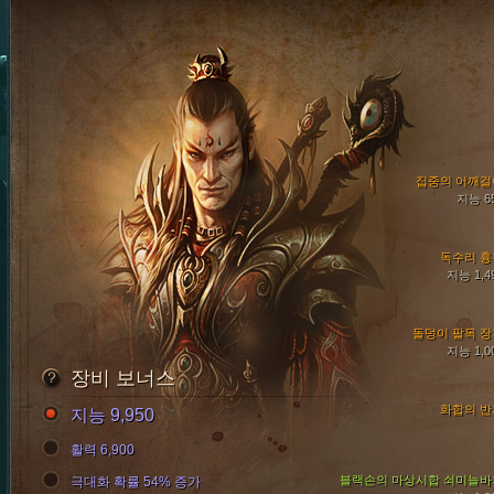
집중의 어깨걸
지능 6
독수리 흉
지능 1,4
돌덩이 팔목 장
지능 1,0
장비 보너스
화합의 반
지능 9,950
활력 6,900
블랙손의 마상시합 쇠미늘바
극대화 확률 54% 증가