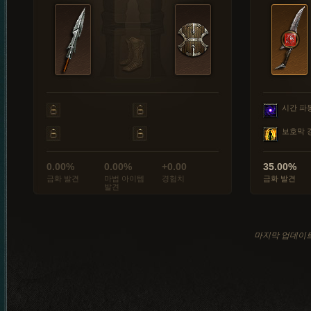
시간 파
보호막 
0.00%
0.00%
+0.00
35.00%
금화 발견
마법 아이템
경험치
금화 발견
발견
마지막 업데이트: 