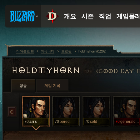
디아블로 III
커뮤니티
프로필
holdmyhorn#1202
HOLDMYHORN
GOOD DAY 
#1202
영웅
게임 기록
70
arrs
70
bored
70
cold
70
generalchat