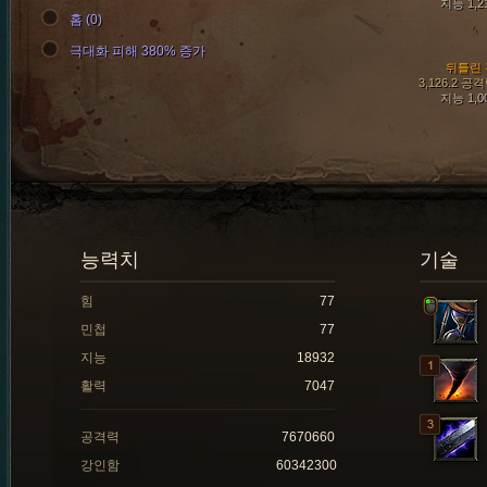
지능 1,2
홈 (0)
극대화 피해 380% 증가
뒤틀린 
3,126.2 공
지능 1,0
능력치
기술
힘
77
민첩
77
지능
18932
활력
7047
공격력
7670660
강인함
60342300