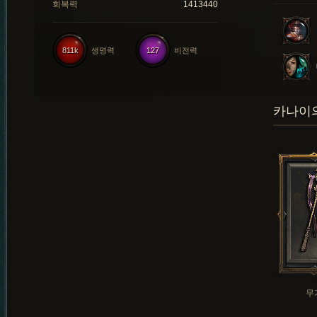
회복력
1413440
811k
생명력
127
비전력
카나이의
무