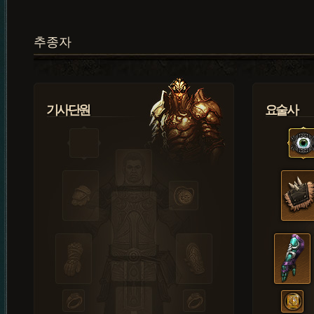
추종자
기사단원
요술사