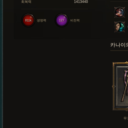
회복력
1413440
811k
생명력
127
비전력
카나이의
무