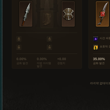
시간 파
보호막 
0.00%
0.00%
+0.00
35.00%
금화 발견
마법 아이템
경험치
금화 발견
발견
마지막 업데이트: 