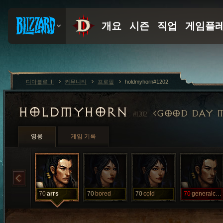
디아블로 III
커뮤니티
프로필
holdmyhorn#1202
HOLDMYHORN
GOOD DAY 
#1202
영웅
게임 기록
70
arrs
70
bored
70
cold
70
generalchat