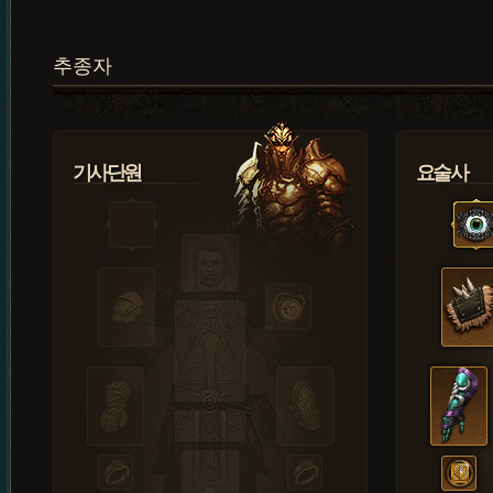
추종자
기사단원
요술사