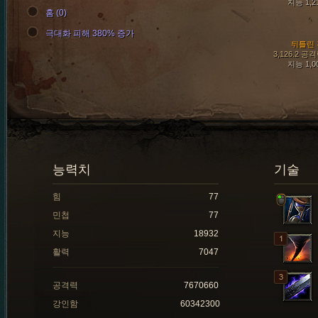
지능 1,2
홈 (0)
극대화 피해 380% 증가
뒤틀린 
3,126.2 공
지능 1,0
능력치
기술
힘
77
민첩
77
지능
18932
활력
7047
공격력
7670660
강인함
60342300