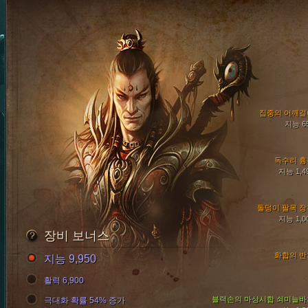
집중의 어깨걸
지능 6
독수리 흉
지능 1,4
돌덩이 팔목 장
지능 1,0
장비 보너스
화합의 반
지능 9,950
활력 6,900
블랙손의 마상시합 쇠미늘바
극대화 확률 54% 증가