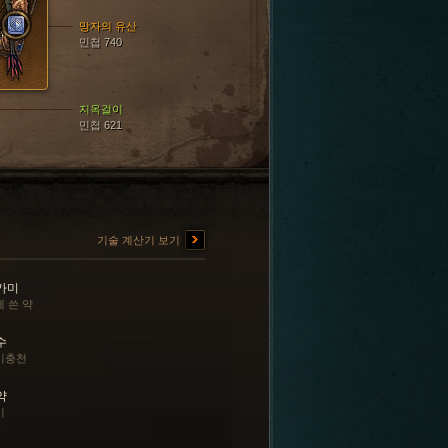
망자의 유산
민첩 740
지옥걸이
민첩 621
기술 계산기 보기
가미
 쓴 약
수
기충천
약
기