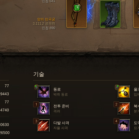
민첩 641
양의 만곡궁
3,111.2 공격력
민첩 890
기술
77
동료
올
9443
박쥐 동료
입에
77
전투 준비
복
4740
격려
분
다발 사격
도
90630
자율 사격
묘
26500