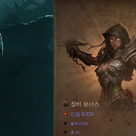
장비 보너스
민첩 9,226
활력 4,593
홈 (0)