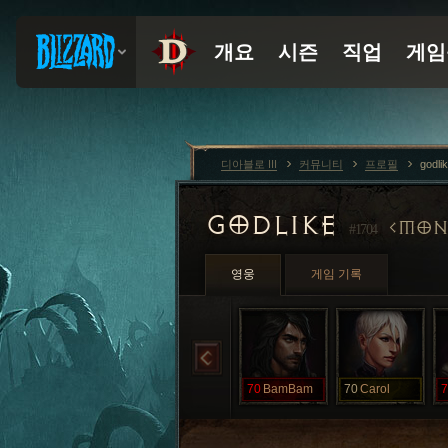
디아블로 III
커뮤니티
프로필
godli
GODLIKE
MON
#1704
영웅
게임 기록
70
BamBam
70
Carol
7