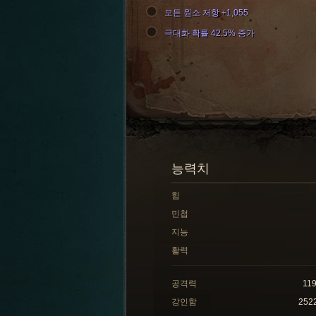
모든 원소 저항 +1,055
극대화 확률 42.5% 증가
능력치
힘
민첩
지능
활력
공격력
11
강인함
252