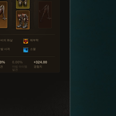
마비의 화살
해부학
다발 사격
소멸
00%
0.00%
+324.00
발견
마법 아이템
경험치
발견