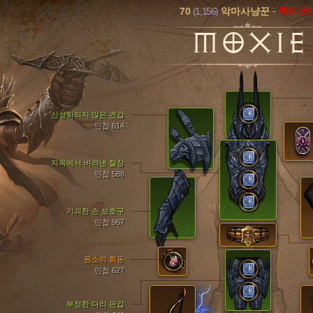
70
(1,156)
-
하드코
악마사냥꾼
MOXIE
신성화되지 않은 견갑
민첩 614
지옥에서 벼려낸 철장
민첩 588
기괴한 손 보호구
민첩 967
원소의 회동
민첩 627
부정한 다리 판갑