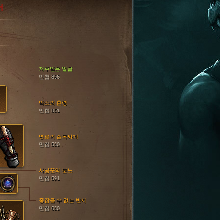
어
저주받은 얼굴
민첩 896
박소의 혼령
민첩 851
명료의 손목싸개
민첩 550
사냥꾼의 분노
민첩 591
종잡을 수 없는 반지
민첩 650