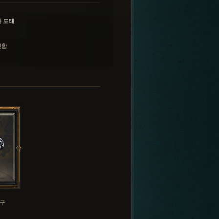
 도태
민함
구