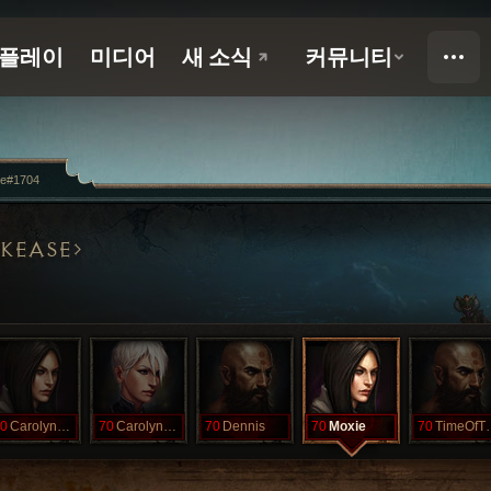
ke#1704
KEASE
0
CarolynRose
70
CarolynRose
70
Dennis
70
Moxie
70
TimeO