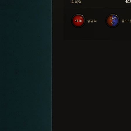
회복력
40
150
474k
생명력
증오/
82