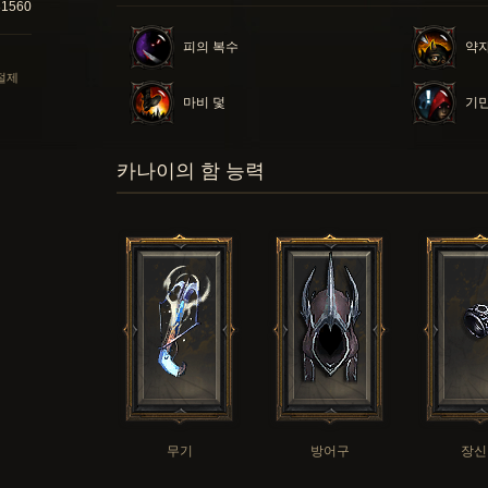
31560
피의 복수
약자
 절제
마비 덫
기
카나이의 함 능력
무기
방어구
장신