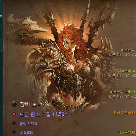
래코르의 
모든 원소 저항 +1
래코르의 심
모든 원소 저항 +2
래코르의 손목 싸
모든 원소 저항 +1
장비 보너스
왕실 권위의 반
모든 원소 저항 +1,594
활력 6,520
래코르의 바
힘 5,839