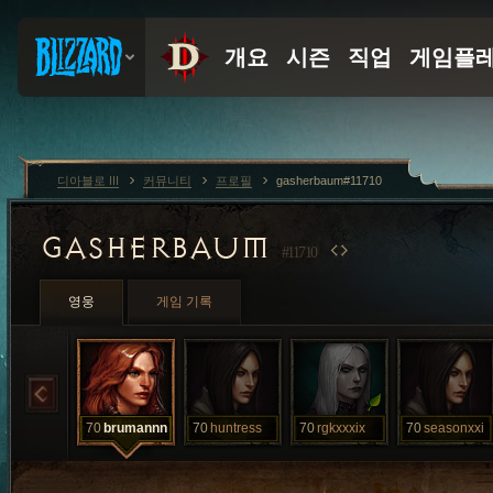
디아블로 III
커뮤니티
프로필
gasherbaum#11710
GASHERBAUM
#11710
영웅
게임 기록
70
brumannn
70
huntress
70
rgkxxxix
70
seasonxxi