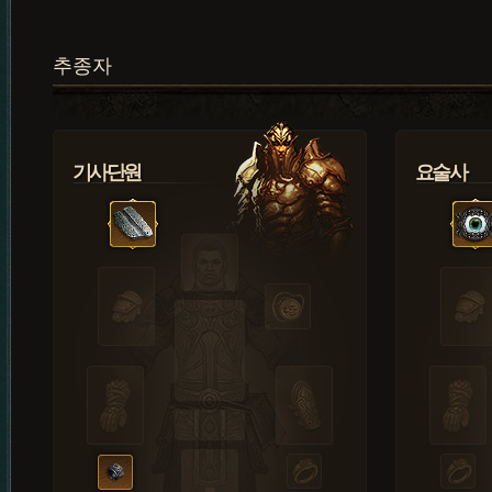
추종자
기사단원
요술사