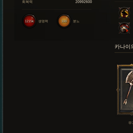
회복력
20992600
1215k
생명력
100
분노
카나이의
무