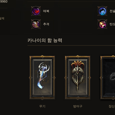
49960
매복
전술
 절제
추격
탄
카나이의 함 능력
무기
방어구
장신