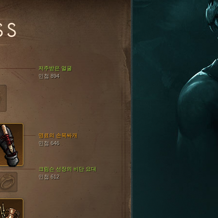
SS
저주받은 얼굴
민첩 894
명료의 손목싸개
민첩 646
크림슨 선장의 비단 요대
민첩 612