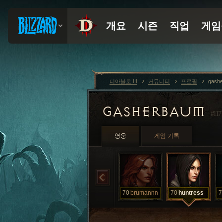
디아블로 III
커뮤니티
프로필
gash
GASHERBAUM
#117
영웅
게임 기록
70
brumannn
70
huntress
7