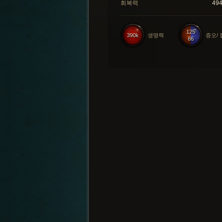
회복력
49
125
390k
생명력
증오/
86