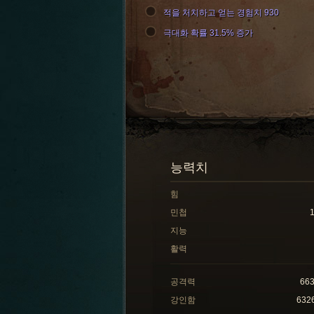
적을 처치하고 얻는 경험치 930
극대화 확률 31.5% 증가
능력치
힘
민첩
지능
활력
공격력
66
강인함
632