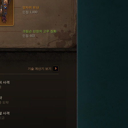
망자의 유산
민첩 1,000
크림슨 선장의 고무 장화
민첩 603
기술 계산기 보기
피 사격
중
약
중 도약
발 사격
기고