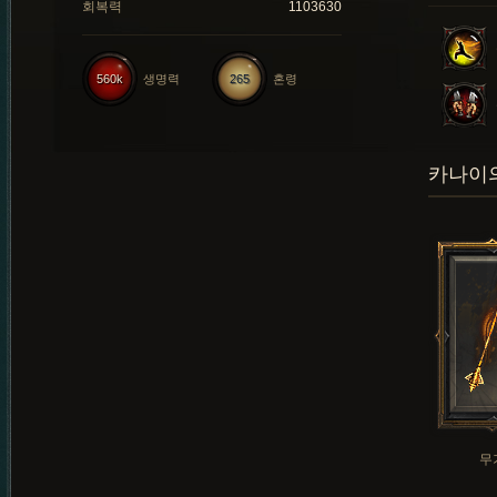
회복력
1103630
560k
생명력
265
혼령
카나이의
무