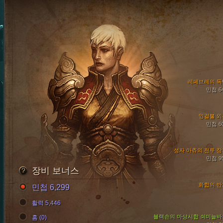
레페브레의 독
민첩 6
잉걸불 외
민첩 6
성자 아츄의 전투 장
민첩 9
장비 보너스
화합의 반
민첩 6,299
활력 5,446
블랙손의 마상시합 쇠미늘바
홈 (0)