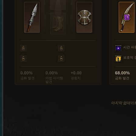
시간 파
보호막 
0.00%
0.00%
+0.00
68.00%
금화 발견
마법 아이템
경험치
금화 발견
발견
마지막 업데이트: 