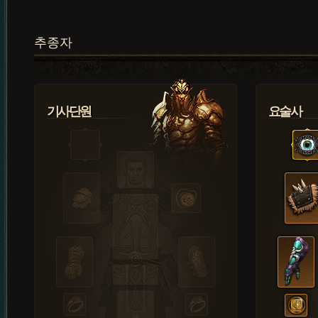
추종자
기사단원
요술사