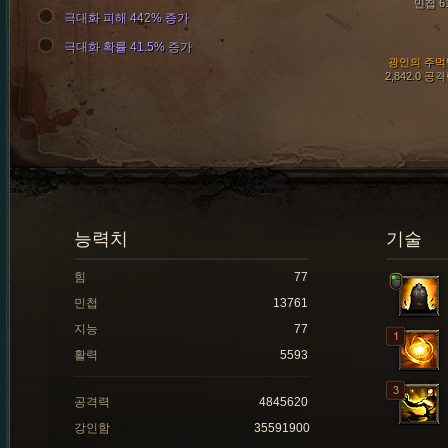
민첩 6
극대화 피해 442% 증가
극대화 확률 41.5% 증가
광인의 주먹
2,842.0 공
능력치
기술
힘
77
민첩
13761
지능
77
활력
5593
공격력
4845620
강인함
35591900