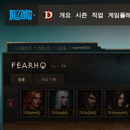
디아블로 III
커뮤니티
프로필
fearhq#1615
FEARHQ
#1615
영웅
게임 기록
70
BarbHQ
70
DeathQueen
70
GoDHQ
70
HunterHQ