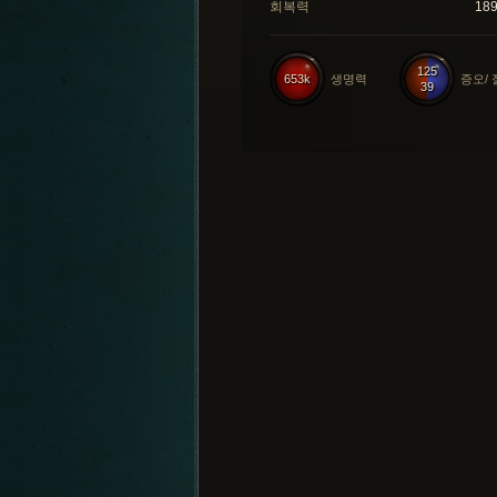
회복력
18
125
653k
생명력
증오/
39