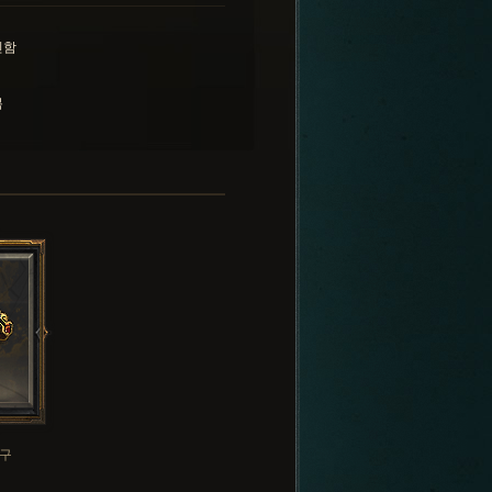
민함
복
구