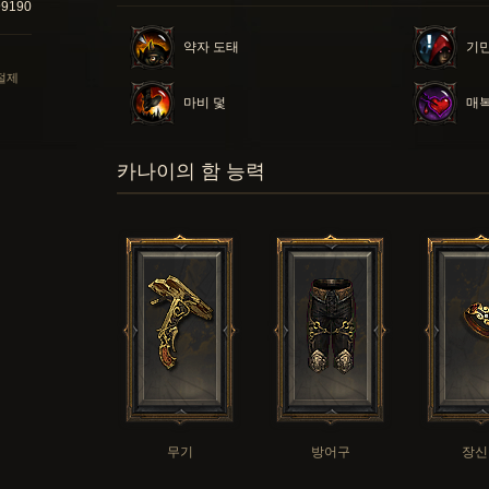
99190
약자 도태
기
 절제
마비 덫
매
카나이의 함 능력
무기
방어구
장신