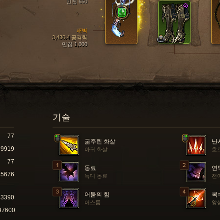
민첩 650
새벽
3,436.4 공격력
민첩 1,000
기술
77
굶주린 화살
난
9919
아귀 화살
흐
77
동료
연
5676
늑대 동료
전
어둠의 힘
복
43390
어스름
앙
97600