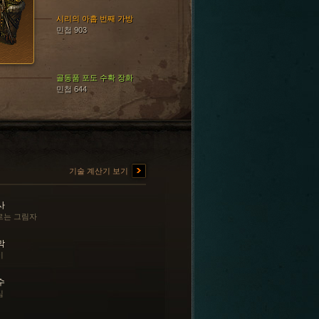
시리의 아홉 번째 가방
민첩 903
골동품 포도 수확 장화
민첩 644
기술 계산기 보기
사
르는 그림자
막
이
수
심