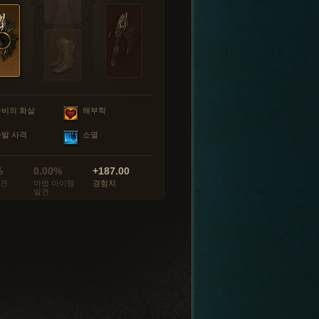
마비의 화살
해부학
다발 사격
소멸
%
0.00%
+187.00
발견
마법 아이템
경험치
발견