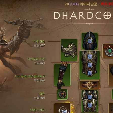
70
(4,496)
-
하드코
악마사냥꾼
DHARDCO
기계 견갑
민첩 617
아연도금 조끼
민첩 579
가스 동력 인공 팔보호구
민첩 670
집중
민첩 576
냉음극 바지