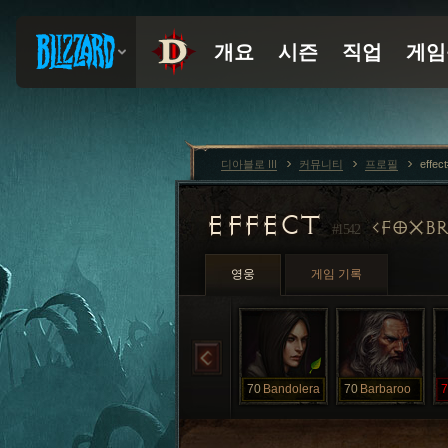
디아블로 III
커뮤니티
프로필
effec
EFFECT
FOXB
#1542
영웅
게임 기록
70
Bandolera
70
Barbaroo
7