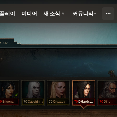
t#1542
R
0
Brigona
70
Caveirinha
70
Cruzada
70
DHardcore
70
Dino