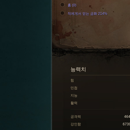
홈 (0)
적에게서 얻는 금화 214%
능력치
힘
민첩
지능
활력
공격력
46
강인함
673