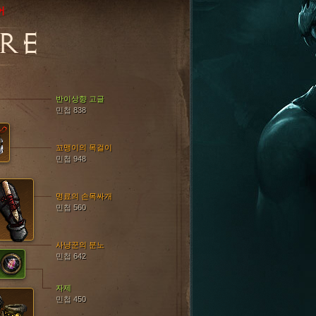
어
RE
반이상향 고글
민첩 838
꼬맹이의 목걸이
민첩 948
명료의 손목싸개
민첩 560
사냥꾼의 분노
민첩 642
자제
민첩 450