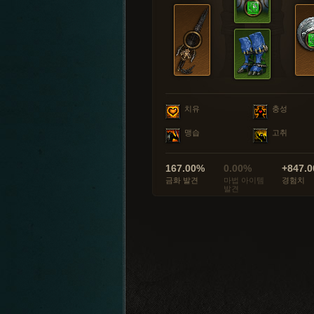
치유
충성
맹습
고취
167.00%
0.00%
+847.0
금화 발견
마법 아이템
경험치
발견