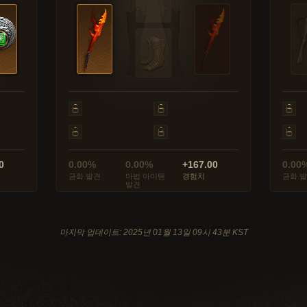
0
0.00%
0.00%
+167.00
0.00
금화 발견
마법 아이템
경험치
금화 
발견
마지막 업데이트: 2025년 01월 13일 09시 43분 KST