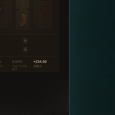
%
0.00%
+234.00
발견
마법 아이템
경험치
발견