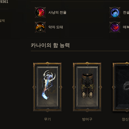
59361
사냥의 전율
전술
 절제
약자 도태
매
카나이의 함 능력
무기
방어구
장신