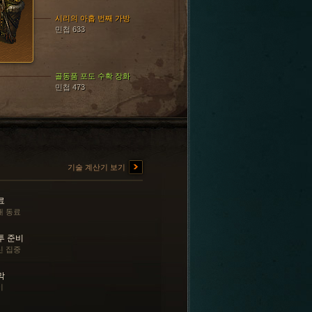
시리의 아홉 번째 가방
민첩 633
골동품 포도 수확 장화
민첩 473
기술 계산기 보기
료
대 동료
투 준비
신 집중
막
이