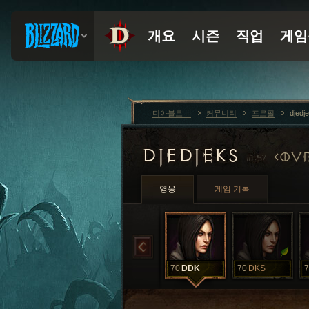
디아블로 III
커뮤니티
프로필
djedj
DJEDJEKS
OVE
#1257
영웅
게임 기록
70
DDK
70
DKS
7