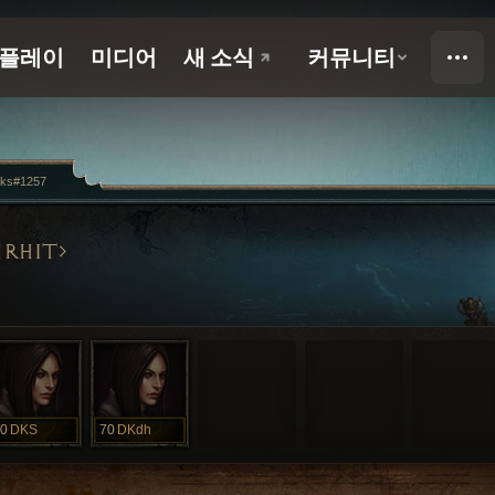
eks#1257
RHIT
0
DKS
70
DKdh