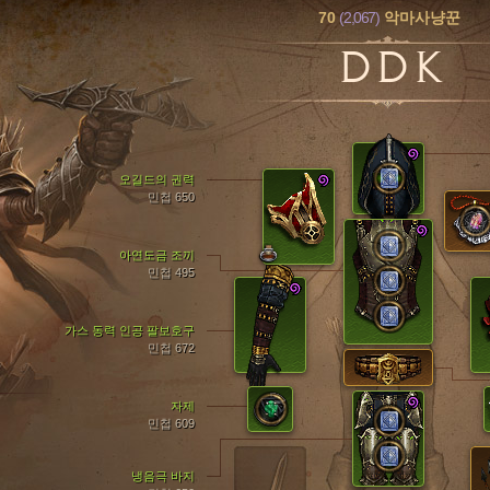
70
(2,067)
악마사냥꾼
DDK
오길드의 권력
민첩 650
아연도금 조끼
민첩 495
가스 동력 인공 팔보호구
민첩 672
자제
민첩 609
냉음극 바지