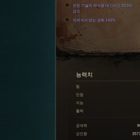
모든 기술의 재사용 대기시간 33.5%
감소
적에게서 얻는 금화 143%
능력치
힘
민첩
지능
활력
공격력
9
강인함
357