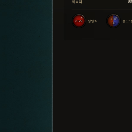
회복력
8
125
812k
생명력
증오/
30