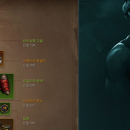
반이상향 고글
민첩 738
꼬맹이의 목걸이
민첩 895
오길드의 탐색
민첩 646
사냥꾼의 분노
민첩 617
집중
민첩 565