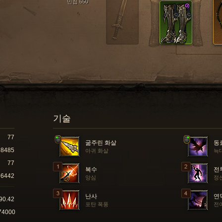
민첩 650
기술
77
굶주린 화살
동
8485
아귀 화살
늑
77
복수
전
6442
앙심
정
난사
연
90.42
포탄 폭풍
전
74000