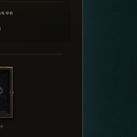
적 우위
복
구