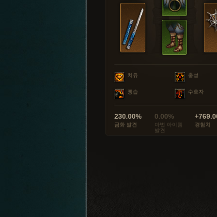
치유
충성
맹습
수호자
230.00%
0.00%
+769.0
금화 발견
마법 아이템
경험치
발견