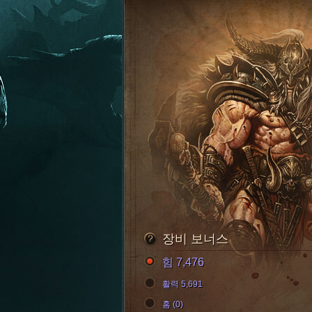
장비 보너스
힘 7,476
활력 5,691
홈 (0)