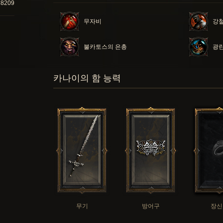
78209
무자비
강철
불카토스의 은총
광
카나이의 함 능력
무기
방어구
장신