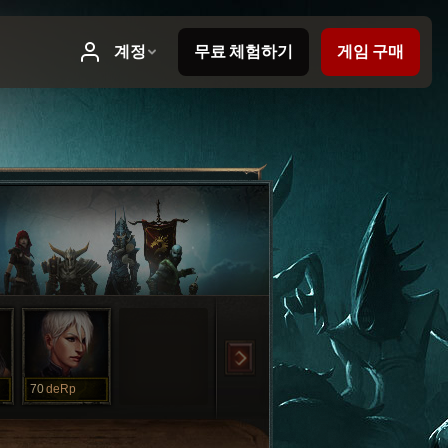
70
deRp