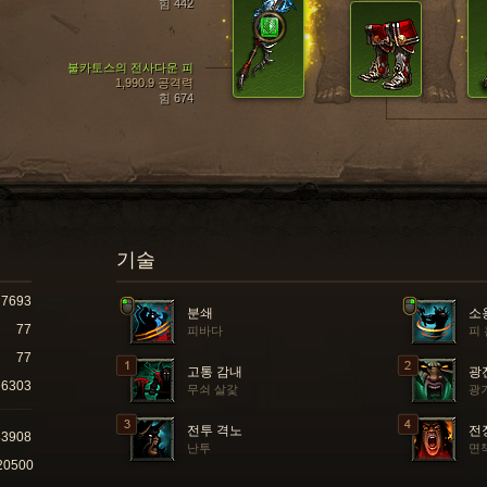
힘 442
불카토스의 전사다운 피
1,990.9 공격력
힘 674
기술
7693
분쇄
소
77
피바다
피
77
고통 감내
광
6303
무쇠 살갗
광
전투 격노
전
83908
난투
면
20500