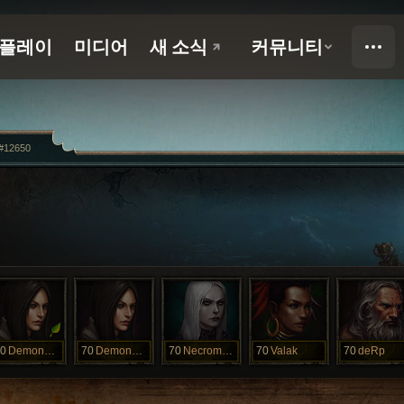
#12650
0
DemonHunter
70
DemonHunter
70
Necromancer
70
Valak
70
deRp