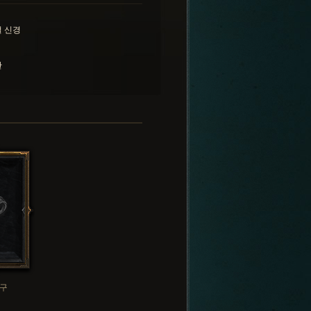
 신경
란
구