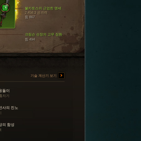
불카토스의 근엄한 맹세
2,458.3 공격력
힘 867
크림슨 선장의 고무 장화
힘 494
기술 계산기 보기
용돌이
 훔치기
전사의 진노
기
장의 함성
책