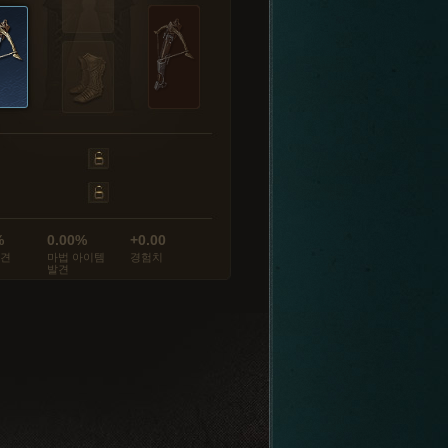
%
0.00%
+0.00
발견
마법 아이템
경험치
발견