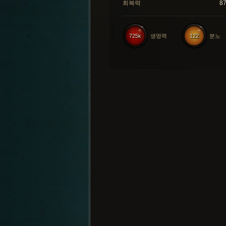
회복력
8
725k
생명력
122
분노