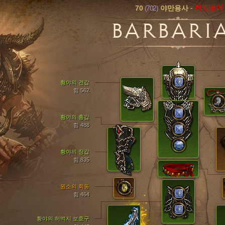
70
(702)
-
하드코어
야만용사
BARBARI
황야의 견갑
힘 562
황야의 흉갑
힘 488
황야의 장갑
힘 835
원소의 회동
힘 464
황야의 허벅지 보호구