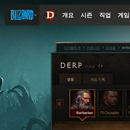
디아블로 III
커뮤니티
프로필
deRp
DERP
#12650
영웅
게임 기록
70
Barbarian
70
Crusader
7