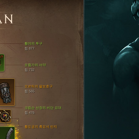
AN
황야의 투구
힘 877
모험가의 서약
힘 732
모르틱의 팔보호구
힘 565
크림슨 선장의 비단 요대
힘 476
황도궁의 흑요석 반지