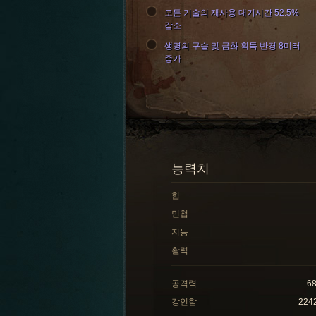
모든 기술의 재사용 대기시간 52.5%
감소
생명의 구슬 및 금화 획득 반경 8미터
증가
능력치
힘
민첩
지능
활력
공격력
6
강인함
224