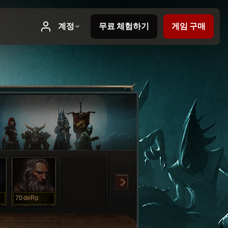
70
deRp