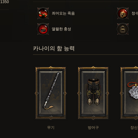
51350
죄어오는 죽음
정수
열렬한 충성
카나이의 함 능력
무기
방어구
장신