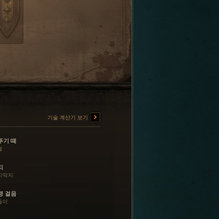
기술 계산기 보기
뚜기 떼
궐
치
지막지
령 걸음
들이