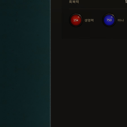
회복력
15k
생명력
750
마나