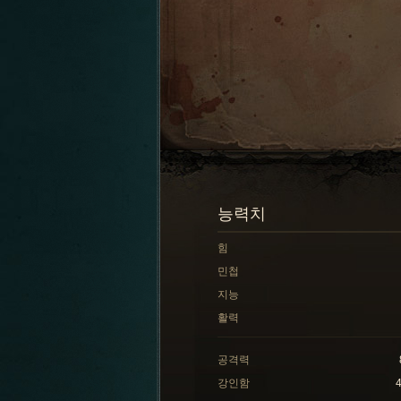
능력치
힘
민첩
지능
활력
공격력
강인함