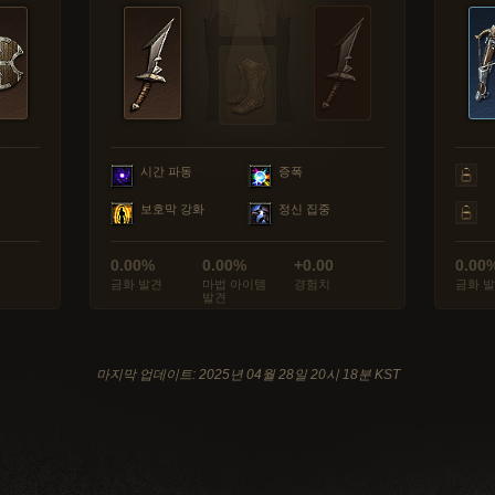
시간 파동
증폭
보호막 강화
정신 집중
0.00%
0.00%
+0.00
0.00
금화 발견
마법 아이템
경험치
금화 
발견
마지막 업데이트: 2025년 04월 28일 20시 18분 KST