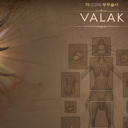
70
(2,334)
부두술사
VALAK