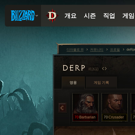
디아블로 III
커뮤니티
프로필
deRp
DERP
#12650
영웅
게임 기록
70
Barbarian
70
Crusader
7