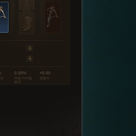
%
0.00%
+0.00
발견
마법 아이템
경험치
발견