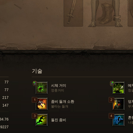
기술
77
시체 거미
메
77
깡충거미
창
217
좀비 들개 소환
덩
147
불타는 들개
무
혼
84.76
돌진 좀비
나
49227