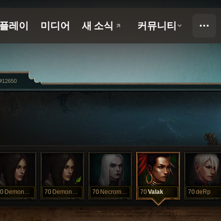
#12650
0
DemonHunter
70
DemonHunter
70
Necromancer
70
Valak
70
deRp