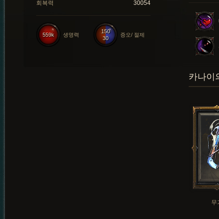
회복력
30054
150
559k
생명력
증오/ 절제
30
카나이의
무