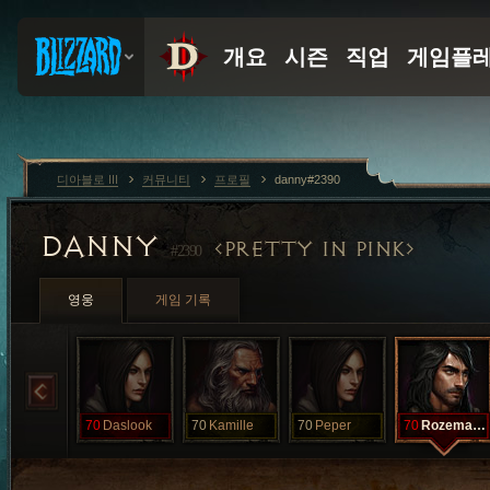
디아블로 III
커뮤니티
프로필
danny#2390
DANNY
PRETTY IN PINK
#2390
영웅
게임 기록
70
Daslook
70
Kamille
70
Peper
70
Rozemarijn