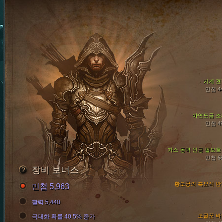
기계 견
민첩 4
아연도금 조
민첩 4
가스 동력 인공 팔보호
민첩 6
장비 보너스
황도궁의 흑요석 반
민첩 5,963
활력 5,440
도굴꾼 바
극대화 확률 40.5% 증가