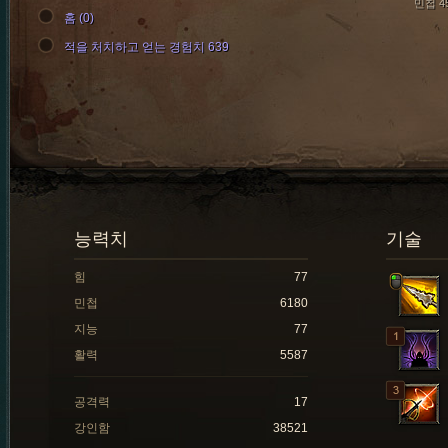
민첩 4
홈 (0)
적을 처치하고 얻는 경험치 639
능력치
기술
힘
77
민첩
6180
지능
77
활력
5587
공격력
17
강인함
38521