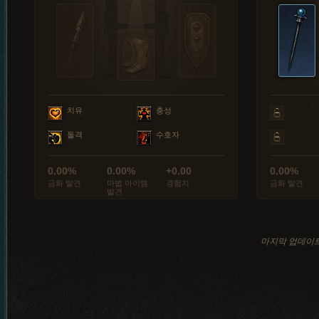
치유
충성
돌격
수호자
0.00%
0.00%
+0.00
0.00%
금화 발견
마법 아이템
경험치
금화 발견
발견
마지막 업데이트: 