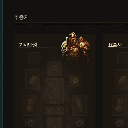
추종자
기사단원
요술사