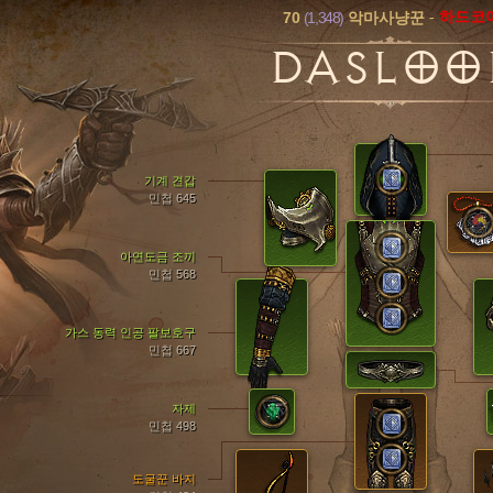
70
(1,348)
-
하드코
악마사냥꾼
DASLOO
기계 견갑
민첩 645
아연도금 조끼
민첩 568
가스 동력 인공 팔보호구
민첩 667
자제
민첩 498
도굴꾼 바지