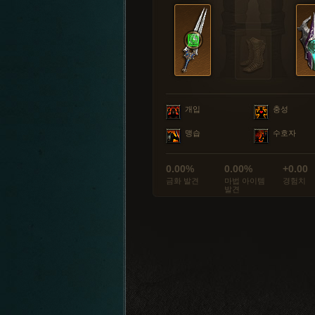
개입
충성
맹습
수호자
0.00%
0.00%
+0.00
금화 발견
마법 아이템
경험치
발견