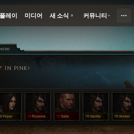
y#2390
 IN PINK
0
Peper
70
Rozemarijn
70
Salie
70
Vanille
70
Venkel