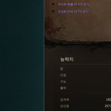
극대화 확률 46.5% 증가
극대화 피해 317% 증가
능력치
힘
민첩
지능
활력
공격력
18
강인함
257