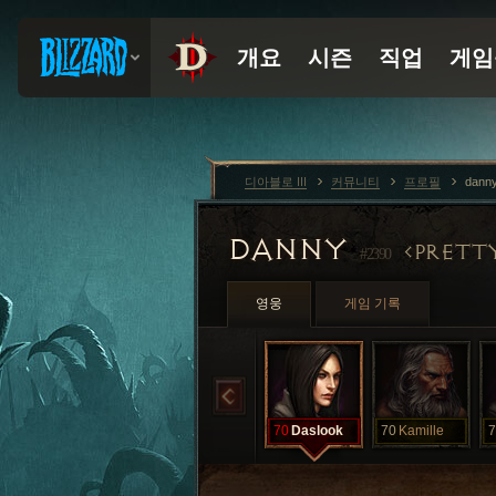
디아블로 III
커뮤니티
프로필
dann
DANNY
PRETTY
#2390
영웅
게임 기록
70
Daslook
70
Kamille
7