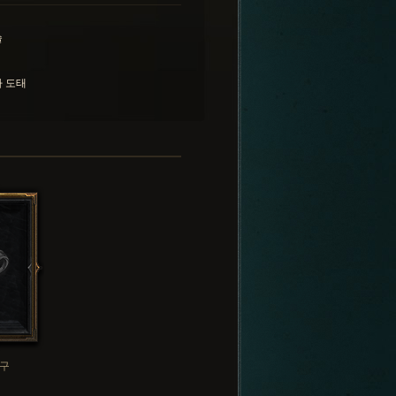
술
 도태
구