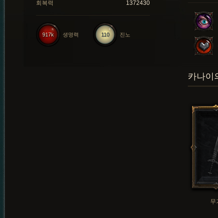
회복력
1372430
917k
생명력
110
진노
카나이의
무