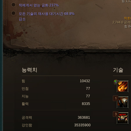
힘 1,1
적에게서 얻는 금화 237%
모든 기술의 재사용 대기시간 68.9%
적토
감소
2,744.0 공
힘 8
능력치
기술
힘
10432
민첩
77
지능
77
활력
8335
공격력
363681
강인함
35335900