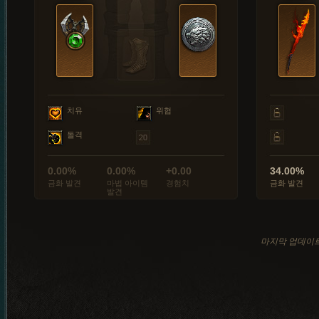
치유
위협
돌격
0.00%
0.00%
+0.00
34.00%
금화 발견
마법 아이템
경험치
금화 발견
발견
마지막 업데이트: 