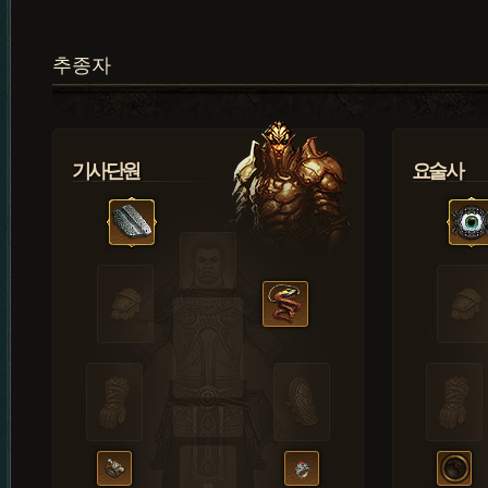
추종자
기사단원
요술사