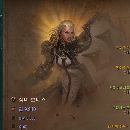
귀소의 덧
힘 6
독수리 흉
힘 6
선동자의 자긍
힘 8
장비 보너스
으뜸가는 주
힘 9,940
힘 5
활력 8,188
얀 씨의 주술 
홈 (0)