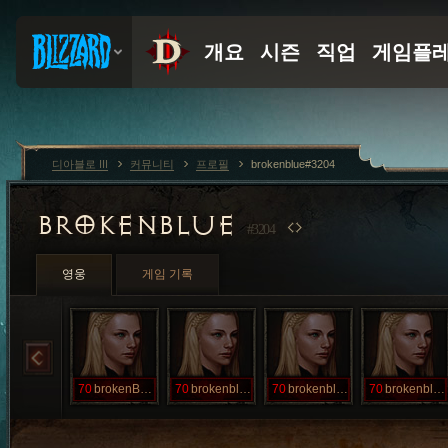
디아블로 III
커뮤니티
프로필
brokenblue#3204
BROKENBLUE
#3204
영웅
게임 기록
70
brokenBlue
70
brokenblue
70
brokenblue
70
brokenblue