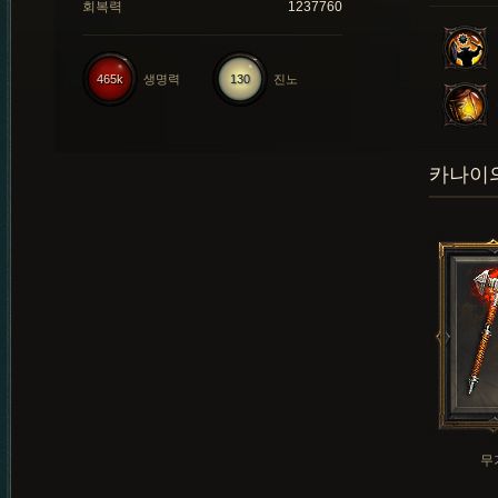
회복력
1237760
465k
생명력
130
진노
카나이의
무