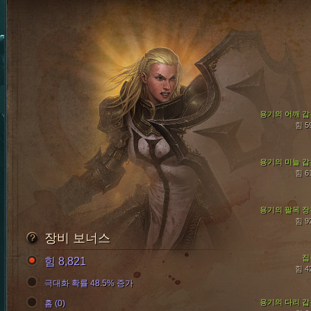
용기의 어깨 갑
힘 5
용기의 미늘 갑
힘 6
용기의 팔목 장
힘 9
장비 보너스
집
힘 8,821
힘 4
극대화 확률 48.5% 증가
용기의 다리 갑
홈 (0)