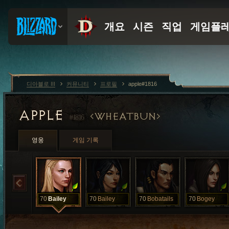
디아블로 III
커뮤니티
프로필
apple#1816
APPLE
WHEATBUN
#1816
영웅
게임 기록
70
Bailey
70
Bailey
70
Bobatails
70
Bogey