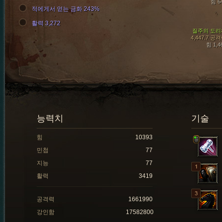
힘 6
적에게서 얻는 금화 243%
활력 3,272
질주의 도리
4,447.7 공
힘 1,4
능력치
기술
힘
10393
민첩
77
지능
77
활력
3419
공격력
1661990
강인함
17582800