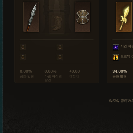
시간 파
보호막 
0.00%
0.00%
+0.00
34.00%
금화 발견
마법 아이템
경험치
금화 발견
발견
마지막 업데이트: 