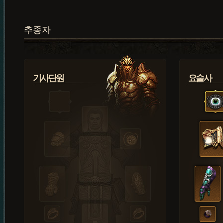
추종자
기사단원
요술사