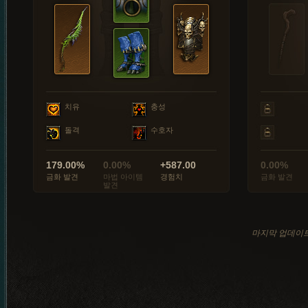
치유
충성
돌격
수호자
179.00%
0.00%
+587.00
0.00%
금화 발견
마법 아이템
경험치
금화 발견
발견
마지막 업데이트: 