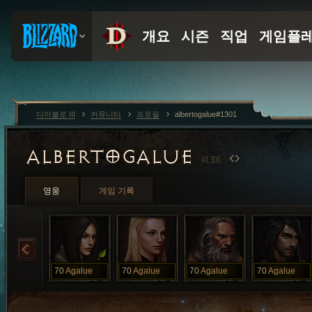
디아블로 III
커뮤니티
프로필
albertogalue#1301
ALBERTOGALUE
#1301
영웅
게임 기록
70
Agalue
70
Agalue
70
Agalue
70
Agalue