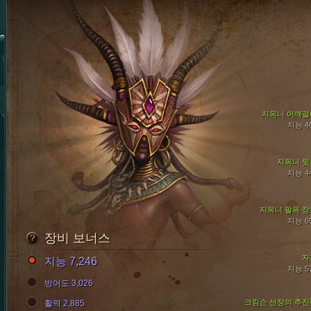
지옥니 어깨걸
지능 4
지옥니 윗
지능 4
지옥니 팔목 장
지능 6
장비 보너스
자
지능 7,246
지능 5
방어도 3,026
크림슨 선장의 추진
활력 2,885