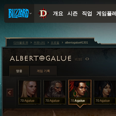
디아블로 III
커뮤니티
프로필
albertogalue#1301
ALBERTOGALUE
#1301
영웅
게임 기록
70
Agalue
70
Agalue
70
Agalue
70
Agalue