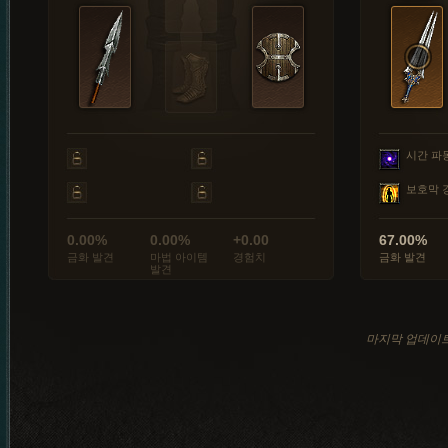
시간 파
보호막 
0.00%
0.00%
+0.00
67.00%
금화 발견
마법 아이템
경험치
금화 발견
발견
마지막 업데이트: 