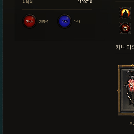
회복력
1190710
340k
생명력
750
마나
카나이의
무