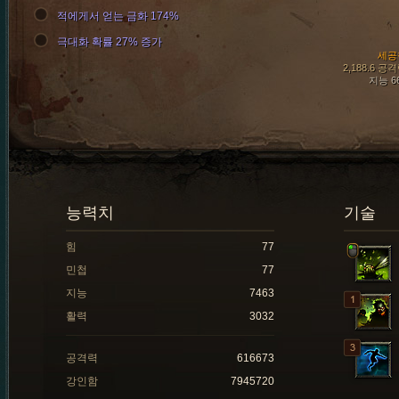
적에게서 얻는 금화 174%
극대화 확률 27% 증가
세공
2,188.6 공
지능 6
능력치
기술
힘
77
민첩
77
지능
7463
활력
3032
공격력
616673
강인함
7945720