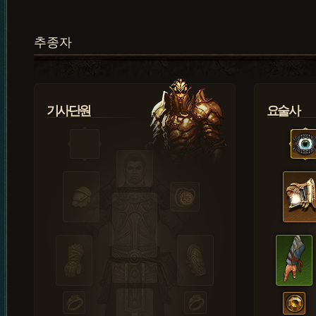
추종자
기사단원
요술사