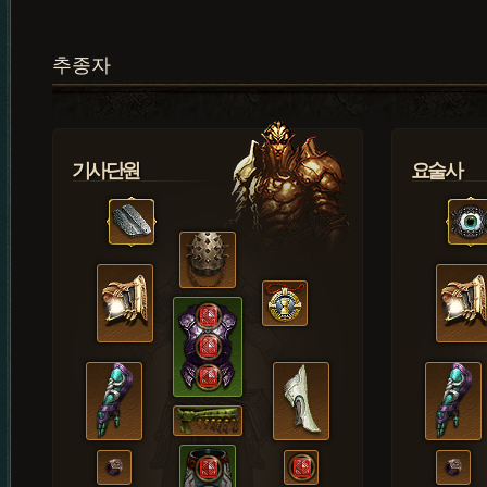
추종자
기사단원
요술사