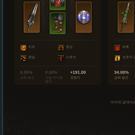
치유
충성
매혹
맹습
수호자
보호막 
0.00%
0.00%
+191.00
34.00%
금화 발견
마법 아이템
경험치
금화 발견
발견
마지막 업데이트: 