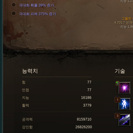
지능 1,2
극대화 확률 39% 증가
극대화 피해 375% 증가
그을린 
4,701.7 공
지능 1,4
능력치
기술
힘
77
민첩
77
지능
16186
활력
3779
공격력
8159710
강인함
26826200