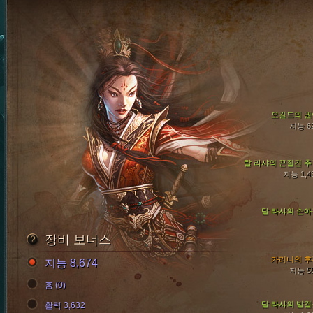
오길드의 권
지능 6
탈 라샤의 끈질긴 추
지능 1,4
탈 라샤의 손아
장비 보너스
카리니의 후
지능 8,674
지능 5
홈 (0)
탈 라샤의 발걸
활력 3,632