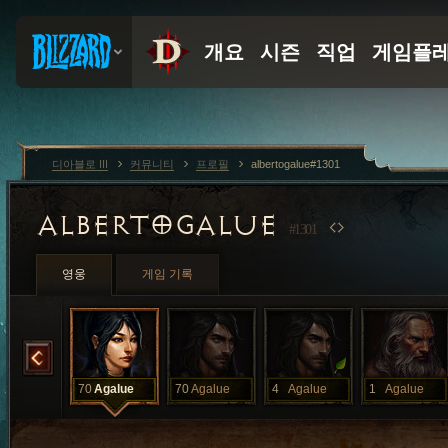
디아블로 III
커뮤니티
프로필
albertogalue#1301
ALBERTOGALUE
#1301
영웅
게임 기록
Agalue
70
Agalue
70
Agalue
4
Agalue
1
Agalue