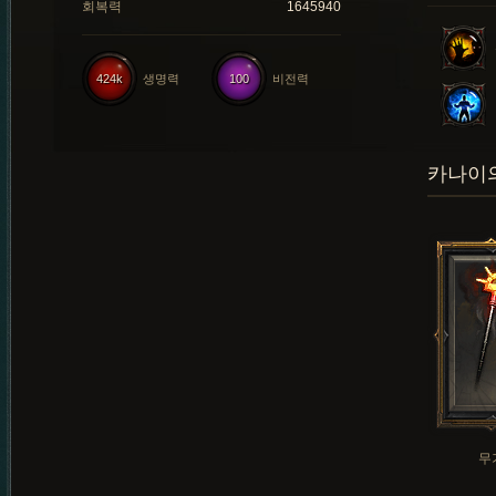
회복력
1645940
424k
생명력
100
비전력
카나이의
무