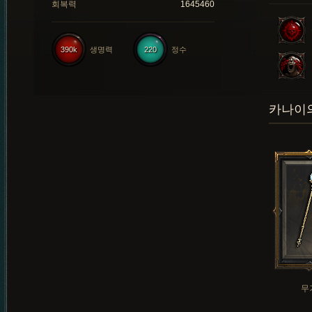
회복력
1645460
390k
생명력
220
정수
카나이의
무