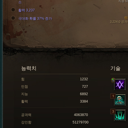
지능 6
소
활력 3,237
인
극대화 확률 37% 증가
3,224.0 공
능력치
기술
힘
1232
민첩
727
지능
6892
활력
3384
공격력
4063870
강인함
51279700