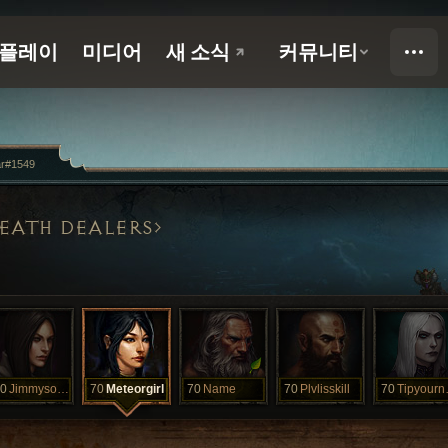
ar#1549
EATH DEALERS
0
Jimmysoups
70
Meteorgirl
70
Name
70
Plvlisskill
70
Tip