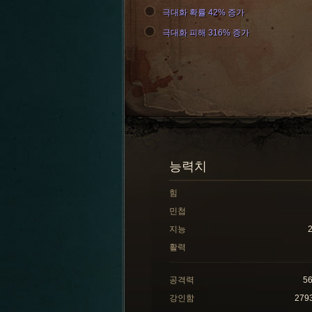
극대화 확률 42% 증가
극대화 피해 316% 증가
능력치
힘
민첩
지능
활력
공격력
5
강인함
279