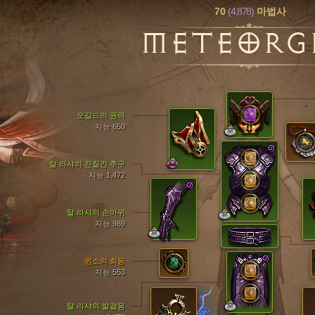
70
(4,878)
마법사
METEORG
오길드의 권력
지능 650
탈 라샤의 끈질긴 추구
지능 1,472
탈 라샤의 손아귀
지능 989
원소의 회동
지능 553
탈 라샤의 발걸음