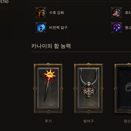
05760
수호 강화
흐
비전력 갈구
원소
카나이의 함 능력
무기
방어구
장신