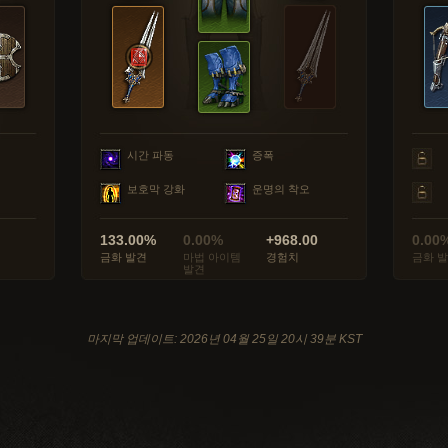
시간 파동
증폭
보호막 강화
운명의 착오
133.00%
0.00%
+968.00
0.00
금화 발견
마법 아이템
경험치
금화 
발견
마지막 업데이트: 2026년 04월 25일 20시 39분 KST