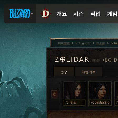
디아블로 III
커뮤니티
프로필
Zolid
ZOLIDAR
BG D
#1549
영웅
게임 기록
70
Final
70
Jeblasting
7