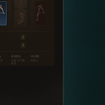
%
0.00%
+0.00
발견
마법 아이템
경험치
발견