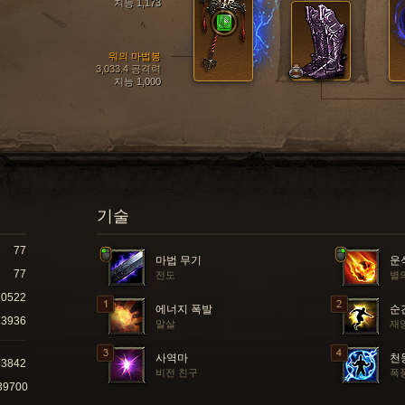
지능 1,173
워의 마법봉
3,033.4 공격력
지능 1,000
기술
77
마법 무기
운
77
전도
별
20522
에너지 폭발
순
3936
말살
재
사역마
천
63842
비전 친구
폭
39700