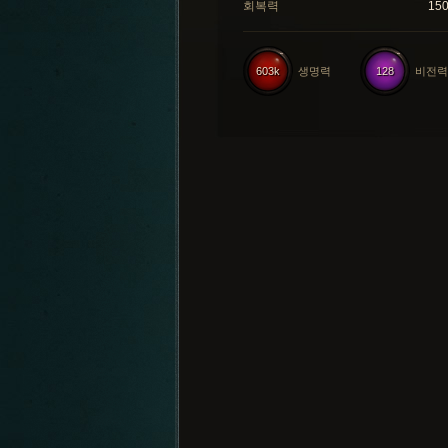
회복력
15
603k
생명력
128
비전력