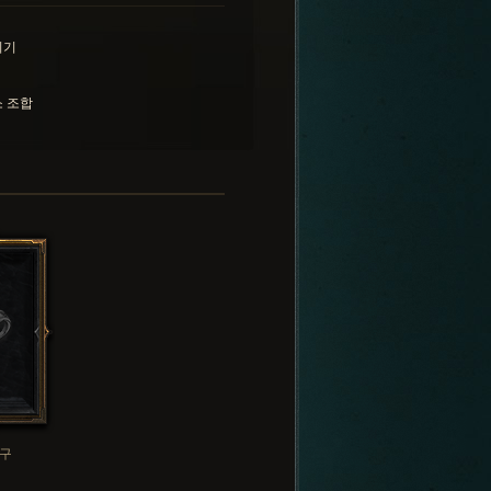
리기
 조합
구