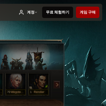
yournecro
70
Wegotowar
1
Reroller