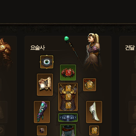
요술사
건달