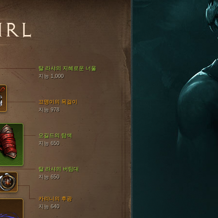
IRL
탈 라샤의 지혜로운 너울
지능 1,000
꼬맹이의 목걸이
지능 978
오길드의 탐색
지능 650
탈 라샤의 버팀대
지능 650
카리니의 후광
지능 640