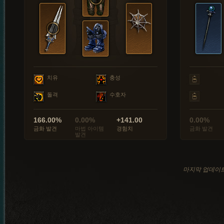
치유
충성
돌격
수호자
166.00%
0.00%
+141.00
0.00%
금화 발견
마법 아이템
경험치
금화 발견
발견
마지막 업데이트: 