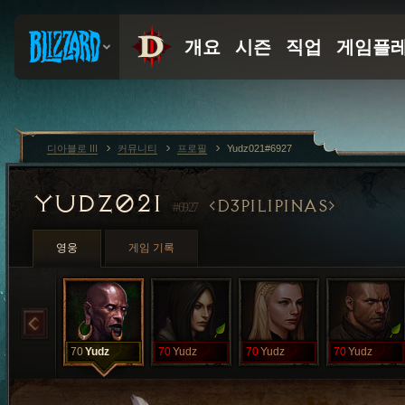
디아블로 III
커뮤니티
프로필
Yudz021#6927
YUDZ021
D3PILIPINAS
#6927
영웅
게임 기록
70
Yudz
70
Yudz
70
Yudz
70
Yudz