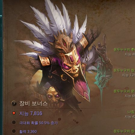
문두누구의 후
지능 4
문두누구의 장
지능 1,2
문두누구의 운
지능 6
장비 보너스
나침
지능 7,816
지능 4
극대화 확률 50.5% 증가
문두누구의 장
활력 3,360