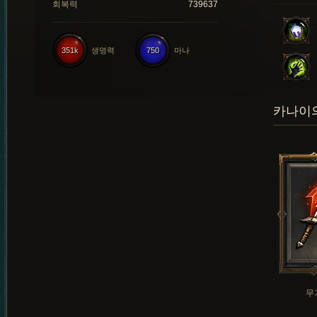
회복력
739637
351k
생명력
750
마나
카나이의
무