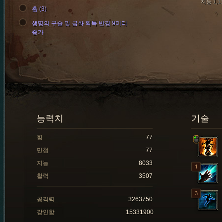
지능 1,1
홈 (3)
생명의 구슬 및 금화 획득 반경 9미터
증가
능력치
기술
힘
77
민첩
77
지능
8033
활력
3507
공격력
3263750
강인함
15331900