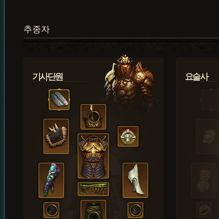
추종자
기사단원
요술사