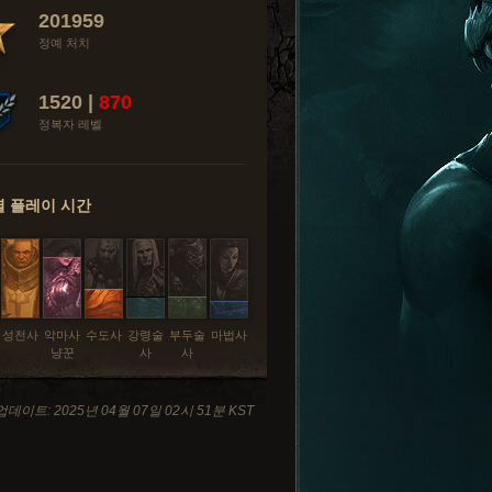
201959
정예 처치
1520 |
870
정복자 레벨
 플레이 시간
성전사
악마사
수도사
강령술
부두술
마법사
냥꾼
사
사
데이트: 2025년 04월 07일 02시 51분 KST