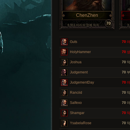
ChenZhen
70
6,911 마리의 정예 처치
3
Guts
70
야
HolyHammer
70
성
Joshua
70
악
Judgement
70
부
JudgementDay
70
야
Ranciid
70
악
Salfexo
70
야
Shamgar
70
악
YsabelaRose
70
악