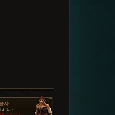
술사
레벨 (일반)
레벨 (하드코어)