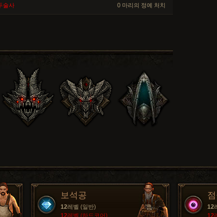
두술사
0 마리의 정예 처치
보석공
점
12
레벨 (일반)
12
12
레벨 (하드코어)
12