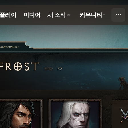
anfrost#1392
FROST
#1392