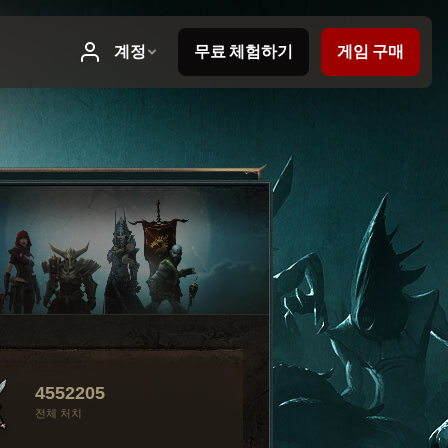
4552205
전체 처치