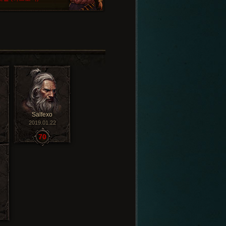
Salfexo
2019.01.22
70