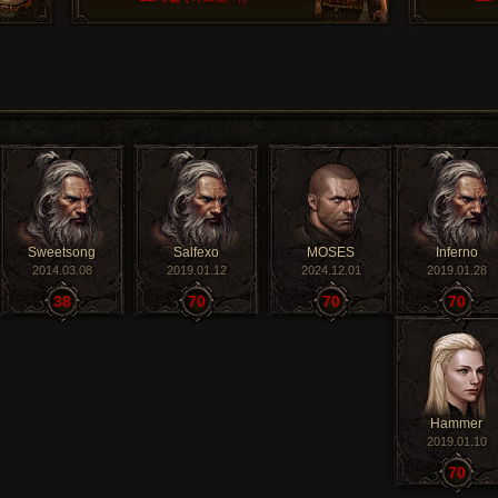
Sweetsong
Salfexo
MOSES
Inferno
2014.03.08
2019.01.12
2024.12.01
2019.01.28
38
70
70
70
Hammer
2019.01.10
70