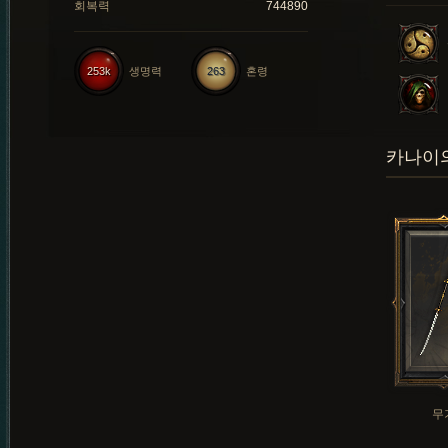
회복력
744890
253k
생명력
263
혼령
카나이의
무