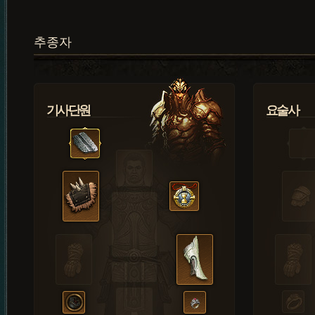
추종자
기사단원
요술사