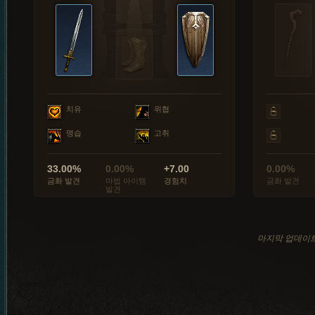
치유
위협
맹습
고취
33.00%
0.00%
+7.00
0.00%
금화 발견
마법 아이템
경험치
금화 발견
발견
마지막 업데이트: 