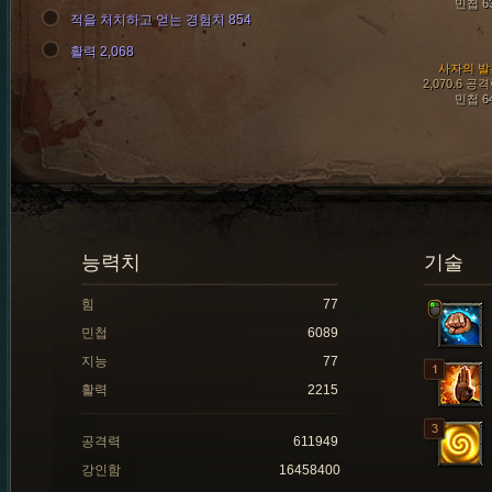
민첩 6
적을 처치하고 얻는 경험치 854
활력 2,068
사자의 발
2,070.6 공
민첩 6
능력치
기술
힘
77
민첩
6089
지능
77
활력
2215
공격력
611949
강인함
16458400