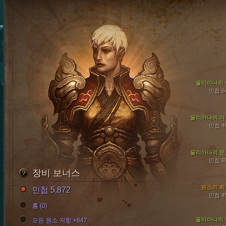
울리아나의 
민첩 6
울리아나의 마
민첩 4
울리아나의 분
민첩 6
장비 보너스
원소의 회
민첩 5,872
민첩 4
홈 (0)
울리아나의 
모든 원소 저항 +647