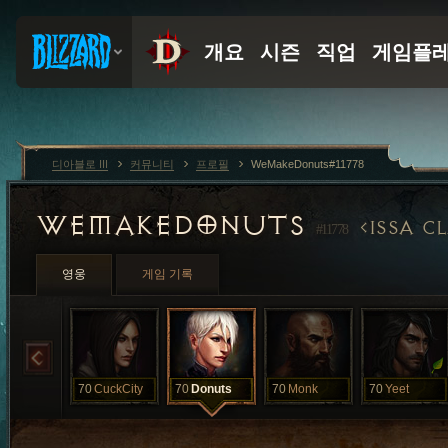
디아블로 III
커뮤니티
프로필
WeMakeDonuts#11778
WEMAKEDONUTS
ISSA C
#11778
영웅
게임 기록
70
CuckCity
70
Donuts
70
Monk
70
Yeet